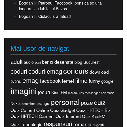
Bogdan
la
Patronul Facebook, prins ca se uita
languros la iubita lui Bezos
Bogdan
la
Ciolacu s-a tatuat!
Mai usor de navigat
adult
benzi desenate
Bucuresti
audio
blog
bani
concurs
coduri
coduri emag
download
emag
filme
facebook
femei
funny
google
DVDRip
imagini
jocuri
Kiss FM
maramures
messenger
noiembrie
personal
quiz
poze
Nokia
orange
octombrie
Quiz Comert Online
Quiz Gadget
Quiz HI-TECH Biz
Quiz HI-TECH Oameni
Quiz Internet
Quiz KissFM
raspunsuri
romania
Quiz Tehnologie
sugestii