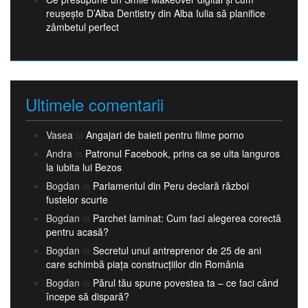
reușește D’Alba Dentistry din Alba Iulia să planifice
zâmbetul perfect
Ultimele comentarii
Vasea
la
Angajari de baieti pentru filme porno
Andra
la
Patronul Facebook, prins ca se uita languros
la iubita lui Bezos
Bogdan
la
Parlamentul din Peru declară război
fustelor scurte
Bogdan
la
Parchet laminat: Cum faci alegerea corectă
pentru acasă?
Bogdan
la
Secretul unui antreprenor de 25 de ani
care schimbă piața construcțiilor din România
Bogdan
la
Părul tău spune povestea ta – ce faci când
începe să dispară?