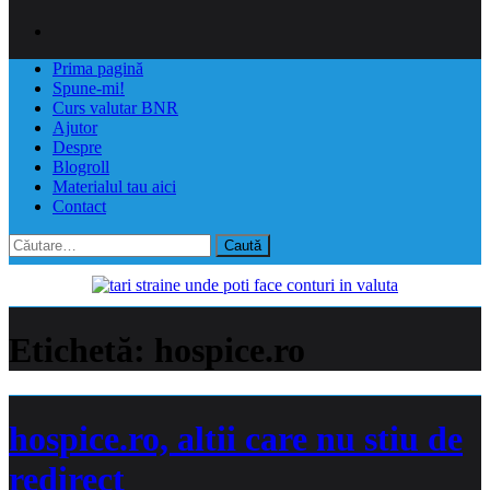
Prima pagină
Spune-mi!
Curs valutar BNR
Ajutor
Despre
Blogroll
Materialul tau aici
Contact
Caută
după:
Etichetă:
hospice.ro
hospice.ro, altii care nu stiu de
redirect