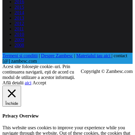
2016
2015
2014
2013
2012
2011
2010
2009
2008
Termeni si conditii
|
Despre Zambesc
|
Materialul tau aici
| contact
[@] zambesc.com
Acest site foloseşte cookie–uri. Prin
Copyright © Zambesc.com
continuarea navigarii, eşti de acord cu
modul de utilizare a acestor informaţii.
Află detalii
aici
Accept
Închide
Privacy Overview
This website uses cookies to improve your experience while you
navigate through the website. Out of these cookies, the cookies that