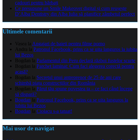
cadouri pentru bărbați
Ce presupune un Smile Makeover digital și cum reușește
D’Alba Dentistry din Alba Iulia să planifice zâmbetul perfect
Ultimele comentarii
Vasea
la
Angajari de baieti pentru filme porno
Andra
la
Patronul Facebook, prins ca se uita languros la iubita
lui Bezos
Bogdan
la
Parlamentul din Peru declară război fustelor scurte
Bogdan
la
Parchet laminat: Cum faci alegerea corectă pentru
acasă?
Bogdan
la
Secretul unui antreprenor de 25 de ani care
schimbă piața construcțiilor din România
Bogdan
la
Părul tău spune povestea ta – ce faci când începe
să dispară?
Bogdan
la
Patronul Facebook, prins ca se uita languros la
iubita lui Bezos
Bogdan
la
Ciolacu s-a tatuat!
Mai usor de navigat