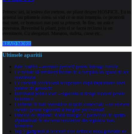
Primesc azi, la iesirea din metrou, un pliant despre HOSPICE. Eu in
general iau pliantele astea, sa vad ce se mai intampla, ce promotii
mai sunt, ce bonusuri mai poti sa primesti. In fine, nu asta e
povestea. Revenind la pliant, prin el se facea reclama la un
eveniment. Cu alergaturi. Maraton, stafeta, curse etc.
READ MORE
Ultimele aparitii
Parc Astérix – aventura perfectă pentru întreaga familie
Ce trebuie să urmărești înainte de a cumpăra un aparat de aer
condiționat
Ce exerciții accelerează recuperarea după implantarea unei
proteze de genunchi
Iluminatul pentru scari – siguranta si design modern pentru
locuinta ta
Curățenia în hale industriale și spații comerciale – un element
esențial pentru siguranță și imagine profesională
Dincolo de diplomă: Rolul strategic al pachetelor de sprijin
săptămânale în succesul cursanților din regiunea Sud-
Muntenia
Top 7 gadgeturi și accesorii care definesc noua generație de