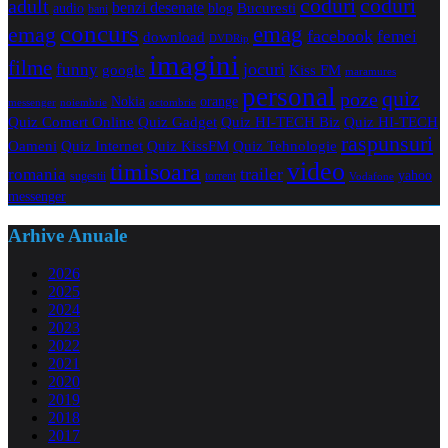
coduri
coduri
adult
benzi desenate
audio
blog
Bucuresti
bani
concurs
emag
emag
facebook
femei
download
DVDRip
imagini
filme
jocuri
funny
Kiss FM
google
maramures
personal
quiz
poze
Nokia
orange
noiembrie
octombrie
messenger
Quiz Comert Online
Quiz Gadget
Quiz HI-TECH Biz
Quiz HI-TECH
raspunsuri
Oameni
Quiz Internet
Quiz Tehnologie
Quiz KissFM
video
timisoara
trailer
romania
yahoo
sugestii
torrent
Vodafone
messenger
Arhive Anuale
2026
2025
2024
2023
2022
2021
2020
2019
2018
2017