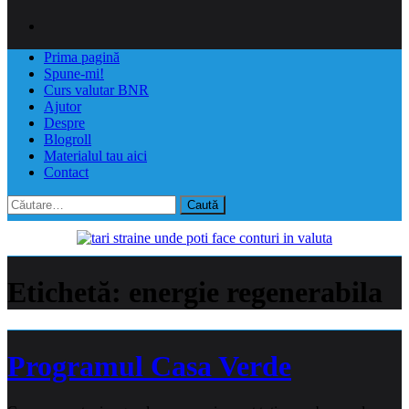
Prima pagină
Spune-mi!
Curs valutar BNR
Ajutor
Despre
Blogroll
Materialul tau aici
Contact
Caută
după:
Etichetă:
energie regenerabila
Programul Casa Verde