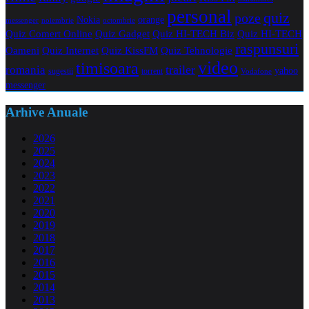
personal
quiz
poze
Nokia
orange
noiembrie
octombrie
messenger
Quiz Comert Online
Quiz Gadget
Quiz HI-TECH Biz
Quiz HI-TECH
raspunsuri
Oameni
Quiz Internet
Quiz Tehnologie
Quiz KissFM
video
timisoara
trailer
romania
yahoo
sugestii
torrent
Vodafone
messenger
Arhive Anuale
2026
2025
2024
2023
2022
2021
2020
2019
2018
2017
2016
2015
2014
2013