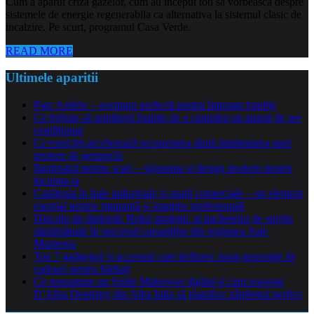
Cum a aparut criza gazelor, cum au inceput toti sa vorbeasca despre
sistemele de energie regenerabila ca alternativa la sistemul clasic de
incalzire. Pe scurt, programul Casa Verde.
READ MORE
Ultimele aparitii
Parc Astérix – aventura perfectă pentru întreaga familie
Ce trebuie să urmărești înainte de a cumpăra un aparat de aer
condiționat
Ce exerciții accelerează recuperarea după implantarea unei
proteze de genunchi
Iluminatul pentru scari – siguranta si design modern pentru
locuinta ta
Curățenia în hale industriale și spații comerciale – un element
esențial pentru siguranță și imagine profesională
Dincolo de diplomă: Rolul strategic al pachetelor de sprijin
săptămânale în succesul cursanților din regiunea Sud-
Muntenia
Top 7 gadgeturi și accesorii care definesc noua generație de
cadouri pentru bărbați
Ce presupune un Smile Makeover digital și cum reușește
D’Alba Dentistry din Alba Iulia să planifice zâmbetul perfect