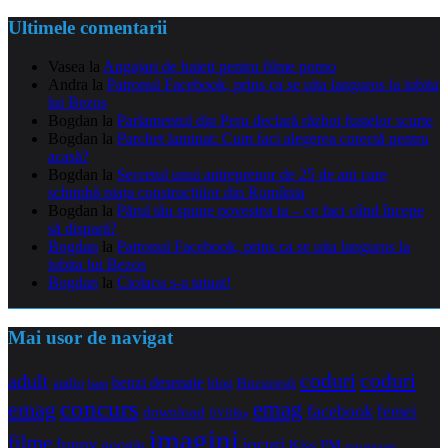
Ultimele comentarii
Vasea
la
Angajari de baieti pentru filme porno
Andra
la
Patronul Facebook, prins ca se uita languros la iubita
lui Bezos
Bogdan
la
Parlamentul din Peru declară război fustelor scurte
Bogdan
la
Parchet laminat: Cum faci alegerea corectă pentru
acasă?
Bogdan
la
Secretul unui antreprenor de 25 de ani care
schimbă piața construcțiilor din România
Bogdan
la
Părul tău spune povestea ta – ce faci când începe
să dispară?
Bogdan
la
Patronul Facebook, prins ca se uita languros la
iubita lui Bezos
Bogdan
la
Ciolacu s-a tatuat!
Mai usor de navigat
coduri
coduri
adult
benzi desenate
audio
blog
Bucuresti
bani
concurs
emag
emag
facebook
femei
download
DVDRip
imagini
filme
jocuri
funny
Kiss FM
google
maramures