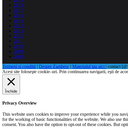
2018
2017
2016
2015
2014
2013
2012
2011
2010
2009
2008
Termeni si conditii
|
Despre Zambesc
|
Materialul tau aici
| contact [
Acest site foloseşte cookie–uri. Prin continuarea navigarii, eşti de acor
Închide
Privacy Overview
This website uses cookies to improve your experience while you naviga
for the working of basic functionalities of the website. We also use t
consent. You also have the option to opt-out of these cookies. But op