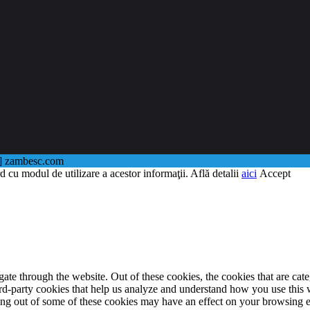
@] zambesc.com
d cu modul de utilizare a acestor informaţii. Află detalii
aici
Accept
te through the website. Out of these cookies, the cookies that are cate
hird-party cookies that help us analyze and understand how you use this
ting out of some of these cookies may have an effect on your browsing 