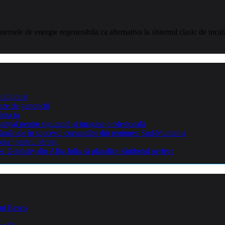
temele de energie regenerabila ca alternativa la sistemul clasic de inca
ndiționat
teze de genunchi
inta ta
sențial pentru siguranță și imagine profesională
ptămânale în succesul cursanților din regiunea Sud-Muntenia
ouri pentru bărbați
Dentistry din Alba Iulia să planifice zâmbetul perfect
lui Bezos