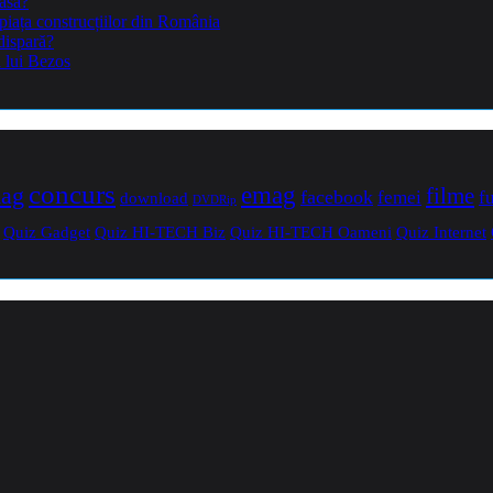
casă?
piața construcțiilor din România
dispară?
a lui Bezos
concurs
mag
emag
filme
facebook
femei
f
download
DVDRip
Quiz Gadget
Quiz HI-TECH Biz
Quiz HI-TECH Oameni
Quiz Internet