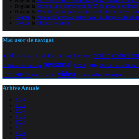
Bogdan
la
Parchet laminat: Cum faci alegerea corectă pentru a
Bogdan
la
Secretul unui antreprenor de 25 de ani care schimbă 
Bogdan
la
Părul tău spune povestea ta – ce faci când începe să 
Bogdan
la
Patronul Facebook, prins ca se uita languros la iubit
Bogdan
la
Ciolacu s-a tatuat!
Mai usor de navigat
coduri e
coduri
adult
benzi desenate
audio
blog
Bucuresti
bani
personal
quiz
poze
Quiz Comert Online
Nokia
orange
octombrie
video
timisoara
trailer
yahoo messenger
torrent
Vodafone
Arhive Anuale
2026
2025
2024
2023
2022
2021
2020
2019