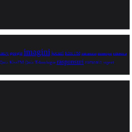
imagini
jocuri
unny
Kiss FM
google
maramures
noiembrie
messenger
raspunsuri
romania
Quiz Tehnologie
Quiz KissFM
sugestii