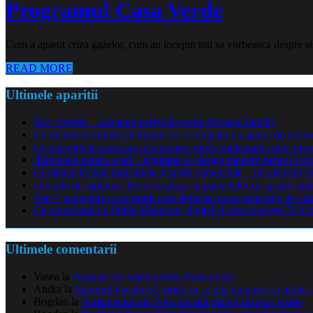
Programul Casa Verde
Cum a aparut criza gazelor, cum au inceput toti sa vorbeasca despre sis
READ MORE
Ultimele aparitii
Parc Astérix – aventura perfectă pentru întreaga familie
Ce trebuie să urmărești înainte de a cumpăra un aparat de aer co
Ce exerciții accelerează recuperarea după implantarea unei pro
Iluminatul pentru scari – siguranta si design modern pentru locu
Curățenia în hale industriale și spații comerciale – un element e
Dincolo de diplomă: Rolul strategic al pachetelor de sprijin să
Top 7 gadgeturi și accesorii care definesc noua generație de cad
Ce presupune un Smile Makeover digital și cum reușește D’Alba 
Ultimele comentarii
Vasea
la
Angajari de baieti pentru filme porno
Andra
la
Patronul Facebook, prins ca se uita languros la iubita 
Bogdan
la
Parlamentul din Peru declară război fustelor scurte