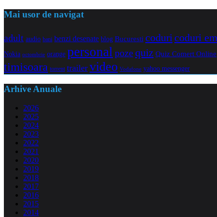
Mai usor de navigat
coduri e
coduri
adult
benzi desenate
audio
blog
Bucuresti
bani
personal
quiz
poze
Quiz Comert Online
Nokia
orange
octombrie
video
timisoara
trailer
yahoo messenger
torrent
Vodafone
Arhive Anuale
2026
2025
2024
2023
2022
2021
2020
2019
2018
2017
2016
2015
2014