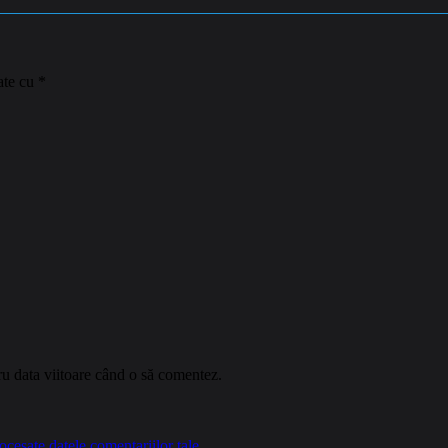
ate cu
*
ru data viitoare când o să comentez.
cesate datele comentariilor tale
.