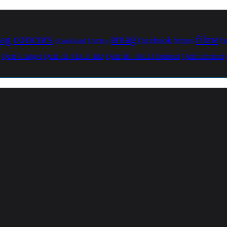
concurs
mag
emag
filme
facebook
femei
f
download
DVDRip
Quiz Gadget
Quiz HI-TECH Biz
Quiz HI-TECH Oameni
Quiz Internet