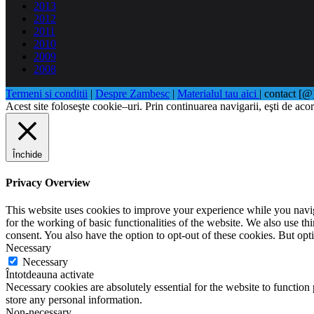
2013
2012
2011
2010
2009
2008
Termeni si conditii
|
Despre Zambesc
|
Materialul tau aici
| contact [
Acest site foloseşte cookie–uri. Prin continuarea navigarii, eşti de acor
Închide
Privacy Overview
This website uses cookies to improve your experience while you naviga
for the working of basic functionalities of the website. We also use t
consent. You also have the option to opt-out of these cookies. But op
Necessary
Necessary
Întotdeauna activate
Necessary cookies are absolutely essential for the website to function 
store any personal information.
Non-necessary