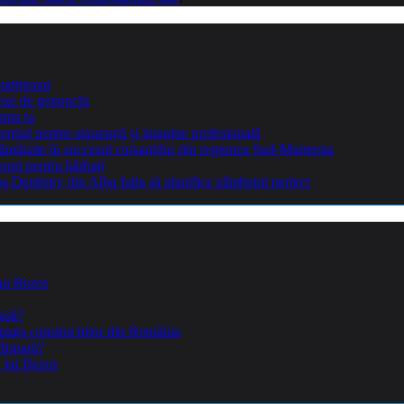
ndiționat
teze de genunchi
inta ta
sențial pentru siguranță și imagine profesională
ptămânale în succesul cursanților din regiunea Sud-Muntenia
ouri pentru bărbați
Dentistry din Alba Iulia să planifice zâmbetul perfect
lui Bezos
casă?
piața construcțiilor din România
dispară?
a lui Bezos