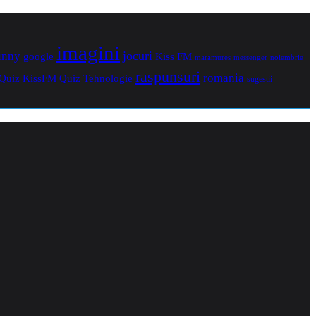
imagini
jocuri
unny
Kiss FM
google
maramures
noiembrie
messenger
raspunsuri
romania
Quiz Tehnologie
Quiz KissFM
sugestii