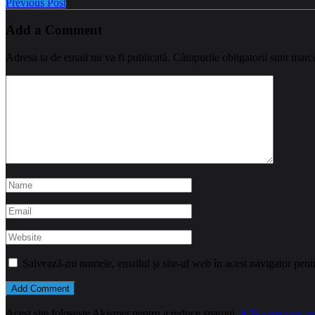
Previous Post
Add a Comment
Adresa ta de email nu va fi publicată.
Câmpurile obligatorii sunt marc
Salvează-mi numele, emailul și site-ul web în acest navigator pent
Acest site folosește Akismet pentru a reduce spamul.
Află cum sunt pro