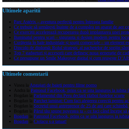
Ultimele aparitii
Parc Astérix – aventura perfectă pentru întreaga familie
Ce trebuie să urmărești înainte de a cumpăra un aparat de aer co
Ce exerciții accelerează recuperarea după implantarea unei pro
Iluminatul pentru scari – siguranta si design modern pentru locu
Curățenia în hale industriale și spații comerciale – un element e
Dincolo de diplomă: Rolul strategic al pachetelor de sprijin să
Top 7 gadgeturi și accesorii care definesc noua generație de cad
Ce presupune un Smile Makeover digital și cum reușește D’Alba 
Ultimele comentarii
Vasea
la
Angajari de baieti pentru filme porno
Andra
la
Patronul Facebook, prins ca se uita languros la iubita 
Bogdan
la
Parlamentul din Peru declară război fustelor scurte
Bogdan
la
Parchet laminat: Cum faci alegerea corectă pentru a
Bogdan
la
Secretul unui antreprenor de 25 de ani care schimbă 
Bogdan
la
Părul tău spune povestea ta – ce faci când începe să 
Bogdan
la
Patronul Facebook, prins ca se uita languros la iubit
Bogdan
la
Ciolacu s-a tatuat!