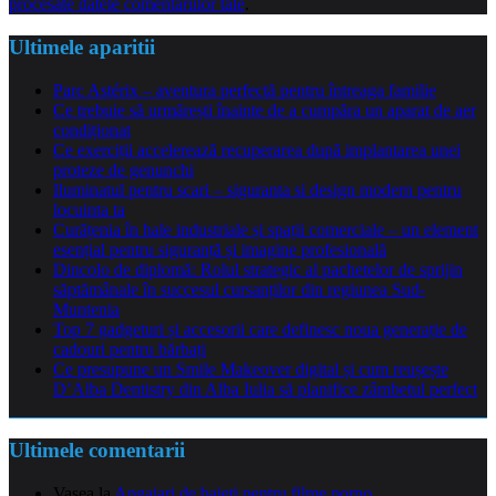
procesate datele comentariilor tale
.
Ultimele aparitii
Parc Astérix – aventura perfectă pentru întreaga familie
Ce trebuie să urmărești înainte de a cumpăra un aparat de aer
condiționat
Ce exerciții accelerează recuperarea după implantarea unei
proteze de genunchi
Iluminatul pentru scari – siguranta si design modern pentru
locuinta ta
Curățenia în hale industriale și spații comerciale – un element
esențial pentru siguranță și imagine profesională
Dincolo de diplomă: Rolul strategic al pachetelor de sprijin
săptămânale în succesul cursanților din regiunea Sud-
Muntenia
Top 7 gadgeturi și accesorii care definesc noua generație de
cadouri pentru bărbați
Ce presupune un Smile Makeover digital și cum reușește
D’Alba Dentistry din Alba Iulia să planifice zâmbetul perfect
Ultimele comentarii
Vasea
la
Angajari de baieti pentru filme porno