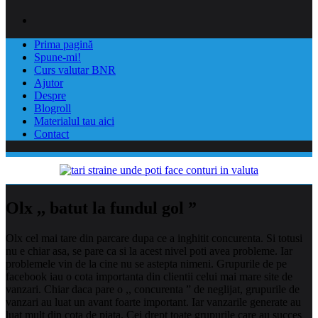
Prima pagină
Spune-mi!
Curs valutar BNR
Ajutor
Despre
Blogroll
Materialul tau aici
Contact
Olx ,, batut la fundul gol ”
Olx cel mai tare din parcare dupa ce a inghitit concurenta. Si totusi
nu e chiar asa, se pare ca si la acest nivel poti avea probleme. Iar
problemele vin de la cine nu se astepta nimeni. Grupurile de pe
facebook iau o cota importanta din clientii celui mai mare site de
vanzari. Chiar daca pare o ,, concurenta ” de neglijat, grupurile de
vanzari au luat un avant foarte important. Iar vanzarile generate
au
luat mult din cota de piata. Cei drept toate grupurile care au succes