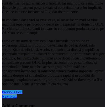
sunt de nisa, de aici si succesul imediat. Iar mai nou, cele mai multe
dintre ele pun accent pe seriozitate si corectitudinea celor implicati.
Ceea ce in teorie incearca si Olx, dar doar in teorie.
In concluzie daca vrei sa vinzi ceva, ai sanse foarte mari sa vinzi
mult mai repede pe facebook decat pe ,, expertul” in domeniu OLX.
Ba chiar sa primesti banii in avans in cont pentru produs, ceea ce pe
OLX nu se v-a intampla.
După ce am urmărit cum evoluează lucrurile, pot spune că
experiența utilizării grupurilor de vânzări de pe Facebook este
surprinzător de eficientă. Acolo, comunicarea directă și rapidă cu
potențialii cumpărători, alături de sentimentul de comunitate și nișare
specifică, fac tranzacțiile mult mai agile decât în cazul platformelor
consolidate precum OLX. În plus, accentul pus pe seriozitate și
corectitudine între membrii acestor grupuri îmbunătățește
considerabil încrederea și satisfacția tuturor părților implicate. Pentru
oricine dorește să-și valorifice produsele rapid și în condiții de
siguranță, explorarea acestor grupuri de vânzări se dovedește a fi o
opțiune inteligentă și eficientă în era digitală.
Previous Post
Next Post
Add a Comment