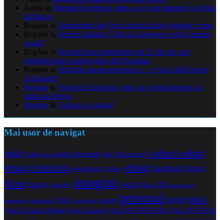
Andra
la
Patronul Facebook, prins ca se uita languros la iubita
lui Bezos
Bogdan
la
Parlamentul din Peru declară război fustelor scurte
Bogdan
la
Parchet laminat: Cum faci alegerea corectă pentru
acasă?
Bogdan
la
Secretul unui antreprenor de 25 de ani care
schimbă piața construcțiilor din România
Bogdan
la
Părul tău spune povestea ta – ce faci când începe
să dispară?
Bogdan
la
Patronul Facebook, prins ca se uita languros la
iubita lui Bezos
Bogdan
la
Ciolacu s-a tatuat!
Mai usor de navigat
coduri
coduri
adult
benzi desenate
audio
blog
Bucuresti
bani
concurs
emag
emag
facebook
femei
download
DVDRip
imagini
filme
jocuri
funny
Kiss FM
google
maramures
personal
quiz
poze
Nokia
orange
noiembrie
octombrie
messenger
Quiz Comert Online
Quiz Gadget
Quiz HI-TECH Biz
Quiz HI-TECH