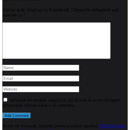
Adresa ta de email nu va fi publicată.
Câmpurile obligatorii sunt
marcate cu
*
Salvează-mi numele, emailul și site-ul web în acest navigator
pentru data viitoare când o să comentez.
Acest site folosește Akismet pentru a reduce spamul.
Află cum sunt