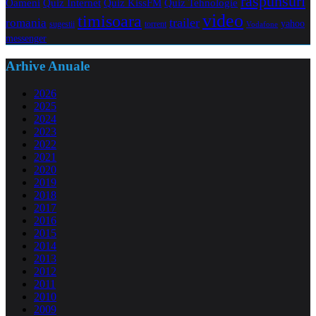
raspunsuri
Oameni
Quiz Internet
Quiz Tehnologie
Quiz KissFM
video
timisoara
trailer
romania
yahoo
sugestii
torrent
Vodafone
messenger
Arhive Anuale
2026
2025
2024
2023
2022
2021
2020
2019
2018
2017
2016
2015
2014
2013
2012
2011
2010
2009