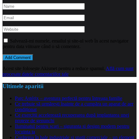
Salvează-mi numele, emailul și site-ul web în acest navigator
pentru data viitoare când o să comentez.
Acest site folosește Akismet pentru a reduce spamul.
Află cum sunt
procesate datele comentariilor tale
.
Ultimele aparitii
Parc Astérix – aventura perfectă pentru întreaga familie
Ce trebuie să urmărești înainte de a cumpăra un aparat de aer
condiționat
Ce exerciții accelerează recuperarea după implantarea unei
proteze de genunchi
Iluminatul pentru scari – siguranta si design modern pentru
locuinta ta
Curățenia în hale industriale și spații comerciale – un element