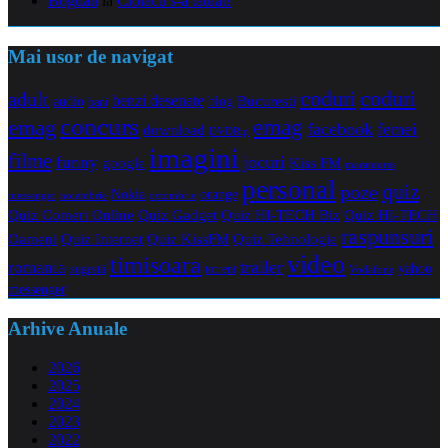
Bogdan
la
Ciolacu s-a tatuat!
Mai usor de navigat
coduri
coduri
adult
benzi desenate
audio
blog
Bucuresti
bani
concurs
emag
emag
facebook
femei
download
DVDRip
imagini
filme
jocuri
funny
Kiss FM
google
maramures
personal
quiz
poze
Nokia
orange
noiembrie
octombrie
messenger
Quiz Comert Online
Quiz Gadget
Quiz HI-TECH Biz
Quiz HI-TECH
raspunsuri
Oameni
Quiz Internet
Quiz Tehnologie
Quiz KissFM
video
timisoara
trailer
romania
yahoo
sugestii
torrent
Vodafone
messenger
Arhive Anuale
2026
2025
2024
2023
2022