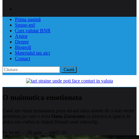
Prima pagină
Spune-mi!
Curs valutar BNR
Ajutor
Despre
Blogroll
Materialul tau aici
Contact
Caută
după:
O maimutica emotionata
Cand am vazut urmatoarea poza mi-am adus aminte de o mai veche
problema pe care o avea
Oana Zavoranu
cu pisicica ei (parca de
pisica era vorba) in timpul filmarii unui videoclip.
Pe locuri … fiti gata … pipi!! :(|)