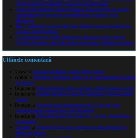
esențial pentru siguranță și imagine profesională
Dincolo de diplomă: Rolul strategic al pachetelor de sprijin
săptămânale în succesul cursanților din regiunea Sud-
Muntenia
Top 7 gadgeturi și accesorii care definesc noua generație de
cadouri pentru bărbați
Ce presupune un Smile Makeover digital și cum reușește
D’Alba Dentistry din Alba Iulia să planifice zâmbetul perfect
Ultimele comentarii
Vasea
la
Angajari de baieti pentru filme porno
Andra
la
Patronul Facebook, prins ca se uita languros la iubita
lui Bezos
Bogdan
la
Parlamentul din Peru declară război fustelor scurte
Bogdan
la
Parchet laminat: Cum faci alegerea corectă pentru
acasă?
Bogdan
la
Secretul unui antreprenor de 25 de ani care
schimbă piața construcțiilor din România
Bogdan
la
Părul tău spune povestea ta – ce faci când începe
să dispară?
Bogdan
la
Patronul Facebook, prins ca se uita languros la
iubita lui Bezos