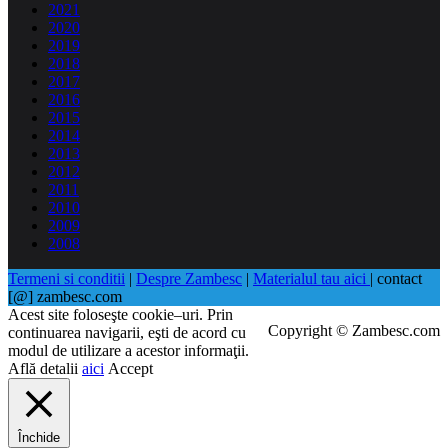
2021
2020
2019
2018
2017
2016
2015
2014
2013
2012
2011
2010
2009
2008
Termeni si conditii
|
Despre Zambesc
|
Materialul tau aici
| contact
[@] zambesc.com
Acest site foloseşte cookie–uri. Prin
Copyright © Zambesc.com
continuarea navigarii, eşti de acord cu
modul de utilizare a acestor informaţii.
Află detalii
aici
Accept
Închide