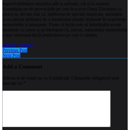
imprevizibilitatea emoțiilor atât la animale, cât și la oameni.
Amintindu-ne de provocările pe care le-a avut Oana Zăvoranu cu
pisica sa, devine clar că, indiferent de speciile implicate, animalele
și-au păstrat abilitatea de a transforma situații obișnuite în experiențe
memorabile și amuzante. Poate că lecția este să îmbrățișăm aceste
momente cu umor și să înțelegem că, uneori, naturalețea momentului
e mai valoroasă decât perfecțiunea pe care o căutăm.
animale
,
imagini
Previous Post
Next Post
Add a Comment
Adresa ta de email nu va fi publicată.
Câmpurile obligatorii sunt
marcate cu
*