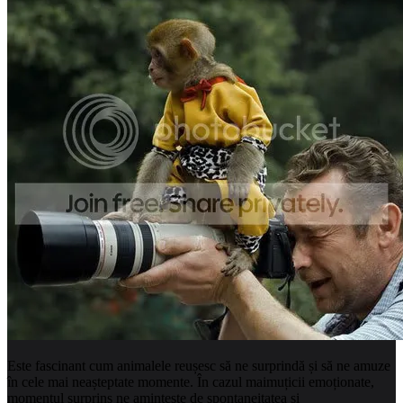
Este fascinant cum animalele reușesc să ne surprindă și să ne amuze
în cele mai neașteptate momente. În cazul maimuțicii emoționate,
momentul surprins ne amintește de spontaneitatea și