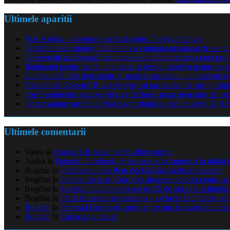
Ultimele aparitii
Parc Astérix – aventura perfectă pentru întreaga familie
Ce trebuie să urmărești înainte de a cumpăra un aparat de aer co
Ce exerciții accelerează recuperarea după implantarea unei pro
Iluminatul pentru scari – siguranta si design modern pentru locu
Curățenia în hale industriale și spații comerciale – un element e
Dincolo de diplomă: Rolul strategic al pachetelor de sprijin să
Top 7 gadgeturi și accesorii care definesc noua generație de cad
Ce presupune un Smile Makeover digital și cum reușește D’Alba 
Ultimele comentarii
Vasea
la
Angajari de baieti pentru filme porno
Andra
la
Patronul Facebook, prins ca se uita languros la iubita 
Bogdan
la
Parlamentul din Peru declară război fustelor scurte
Bogdan
la
Parchet laminat: Cum faci alegerea corectă pentru a
Bogdan
la
Secretul unui antreprenor de 25 de ani care schimbă 
Bogdan
la
Părul tău spune povestea ta – ce faci când începe să 
Bogdan
la
Patronul Facebook, prins ca se uita languros la iubit
Bogdan
la
Ciolacu s-a tatuat!