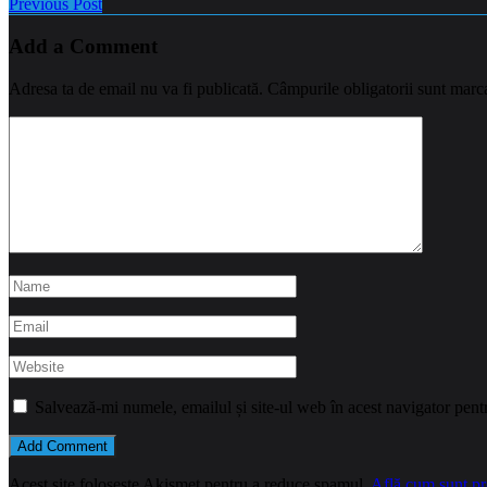
Previous Post
Add a Comment
Adresa ta de email nu va fi publicată.
Câmpurile obligatorii sunt marc
Salvează-mi numele, emailul și site-ul web în acest navigator pent
Acest site folosește Akismet pentru a reduce spamul.
Află cum sunt pro