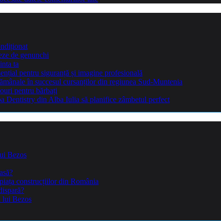
ndiționat
teze de genunchi
inta ta
sențial pentru siguranță și imagine profesională
ptămânale în succesul cursanților din regiunea Sud-Muntenia
ouri pentru bărbați
Dentistry din Alba Iulia să planifice zâmbetul perfect
lui Bezos
casă?
piața construcțiilor din România
dispară?
a lui Bezos