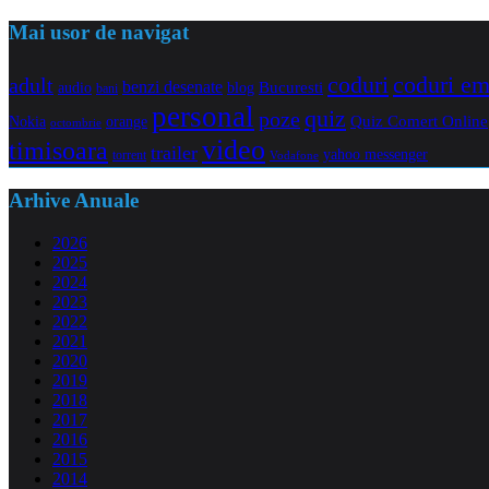
Mai usor de navigat
coduri e
coduri
adult
benzi desenate
audio
blog
Bucuresti
bani
personal
quiz
poze
Quiz Comert Online
Nokia
orange
octombrie
video
timisoara
trailer
yahoo messenger
torrent
Vodafone
Arhive Anuale
2026
2025
2024
2023
2022
2021
2020
2019
2018
2017
2016
2015
2014