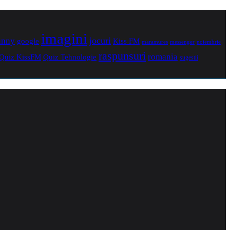
imagini
jocuri
unny
Kiss FM
google
maramures
noiembrie
messenger
raspunsuri
romania
Quiz Tehnologie
Quiz KissFM
sugestii