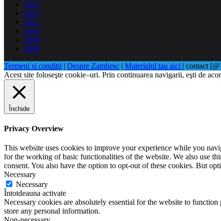
2013
2012
2011
2010
2009
2008
Termeni si conditii
|
Despre Zambesc
|
Materialul tau aici
| contact [
Acest site foloseşte cookie–uri. Prin continuarea navigarii, eşti de acor
Închide
Privacy Overview
This website uses cookies to improve your experience while you naviga
for the working of basic functionalities of the website. We also use t
consent. You also have the option to opt-out of these cookies. But op
Necessary
Necessary
Întotdeauna activate
Necessary cookies are absolutely essential for the website to function 
store any personal information.
Non-necessary