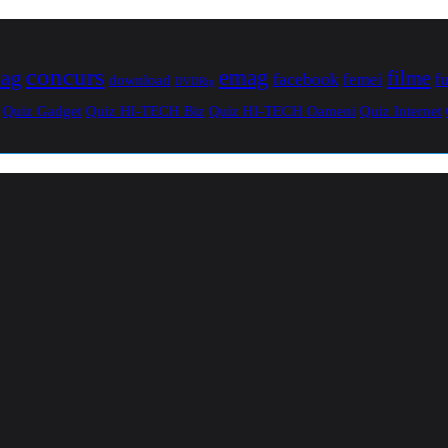
concurs
mag
emag
filme
facebook
femei
f
download
DVDRip
Quiz Gadget
Quiz HI-TECH Biz
Quiz HI-TECH Oameni
Quiz Internet