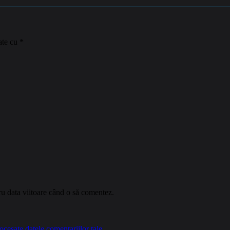
ate cu
*
ru data viitoare când o să comentez.
cesate datele comentariilor tale
.