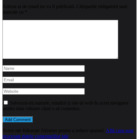
Adresa ta de email nu va fi publicată.
Câmpurile obligatorii sunt
marcate cu
*
Salvează-mi numele, emailul și site-ul web în acest navigator
pentru data viitoare când o să comentez.
Acest site folosește Akismet pentru a reduce spamul.
Află cum sunt
procesate datele comentariilor tale
.