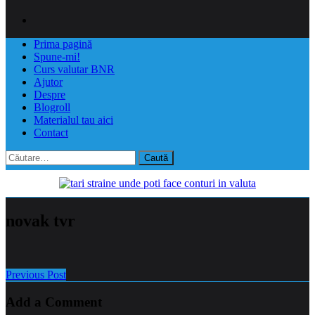
Prima pagină
Spune-mi!
Curs valutar BNR
Ajutor
Despre
Blogroll
Materialul tau aici
Contact
Caută
după:
novak tvr
Previous Post
Add a Comment