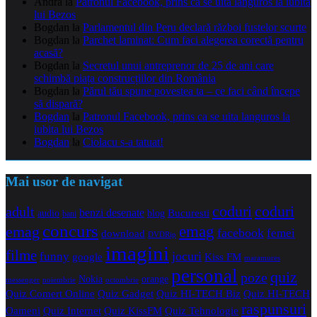
Andra
la
Patronul Facebook, prins ca se uita languros la iubita
lui Bezos
Bogdan
la
Parlamentul din Peru declară război fustelor scurte
Bogdan
la
Parchet laminat: Cum faci alegerea corectă pentru
acasă?
Bogdan
la
Secretul unui antreprenor de 25 de ani care
schimbă piața construcțiilor din România
Bogdan
la
Părul tău spune povestea ta – ce faci când începe
să dispară?
Bogdan
la
Patronul Facebook, prins ca se uita languros la
iubita lui Bezos
Bogdan
la
Ciolacu s-a tatuat!
Mai usor de navigat
coduri
coduri
adult
benzi desenate
audio
blog
Bucuresti
bani
concurs
emag
emag
facebook
femei
download
DVDRip
imagini
filme
jocuri
funny
Kiss FM
google
maramures
personal
quiz
poze
Nokia
orange
noiembrie
octombrie
messenger
Quiz Comert Online
Quiz Gadget
Quiz HI-TECH Biz
Quiz HI-TECH
raspunsuri
Oameni
Quiz Internet
Quiz Tehnologie
Quiz KissFM