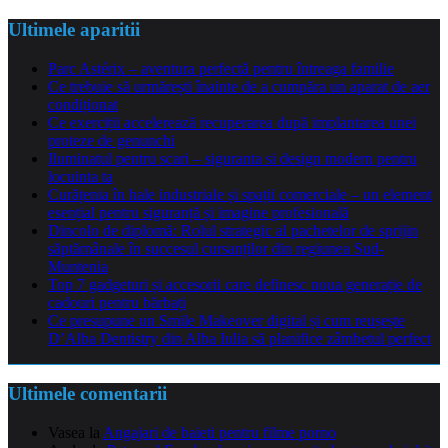
Ultimele aparitii
Parc Astérix – aventura perfectă pentru întreaga familie
Ce trebuie să urmărești înainte de a cumpăra un aparat de aer
condiționat
Ce exerciții accelerează recuperarea după implantarea unei
proteze de genunchi
Iluminatul pentru scari – siguranta si design modern pentru
locuinta ta
Curățenia în hale industriale și spații comerciale – un element
esențial pentru siguranță și imagine profesională
Dincolo de diplomă: Rolul strategic al pachetelor de sprijin
săptămânale în succesul cursanților din regiunea Sud-
Muntenia
Top 7 gadgeturi și accesorii care definesc noua generație de
cadouri pentru bărbați
Ce presupune un Smile Makeover digital și cum reușește
D’Alba Dentistry din Alba Iulia să planifice zâmbetul perfect
Ultimele comentarii
Vasea
la
Angajari de baieti pentru filme porno