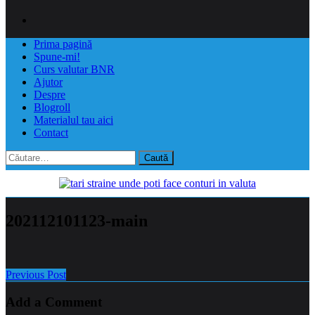
Prima pagină
Spune-mi!
Curs valutar BNR
Ajutor
Despre
Blogroll
Materialul tau aici
Contact
Caută
după:
202112101123-main
Previous Post
Add a Comment