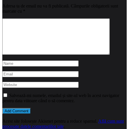
Adresa ta de email nu va fi publicată.
Câmpurile obligatorii sunt
marcate cu
*
Salvează-mi numele, emailul și site-ul web în acest navigator
pentru data viitoare când o să comentez.
Acest site folosește Akismet pentru a reduce spamul.
Află cum sunt
procesate datele comentariilor tale
.