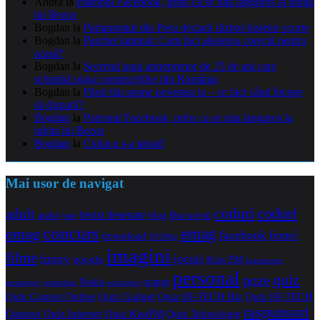
Andra
la
Patronul Facebook, prins ca se uita languros la iubita
lui Bezos
Bogdan
la
Parlamentul din Peru declară război fustelor scurte
Bogdan
la
Parchet laminat: Cum faci alegerea corectă pentru
acasă?
Bogdan
la
Secretul unui antreprenor de 25 de ani care
schimbă piața construcțiilor din România
Bogdan
la
Părul tău spune povestea ta – ce faci când începe
să dispară?
Bogdan
la
Patronul Facebook, prins ca se uita languros la
iubita lui Bezos
Bogdan
la
Ciolacu s-a tatuat!
Mai usor de navigat
coduri
coduri
adult
benzi desenate
audio
blog
Bucuresti
bani
concurs
emag
emag
facebook
femei
download
DVDRip
imagini
filme
jocuri
funny
Kiss FM
google
maramures
personal
quiz
poze
Nokia
orange
noiembrie
octombrie
messenger
Quiz Comert Online
Quiz Gadget
Quiz HI-TECH Biz
Quiz HI-TECH
raspunsuri
Oameni
Quiz Internet
Quiz Tehnologie
Quiz KissFM