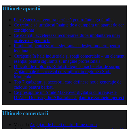
Ultimele aparitii
Parc Astérix – aventura perfectă pentru întreaga familie
Ce trebuie să urmărești înainte de a cumpăra un aparat de aer
condiționat
Ce exerciții accelerează recuperarea după implantarea unei
proteze de genunchi
Iluminatul pentru scari – siguranta si design modern pentru
locuinta ta
Curățenia în hale industriale și spații comerciale – un element
esențial pentru siguranță și imagine profesională
Dincolo de diplomă: Rolul strategic al pachetelor de sprijin
săptămânale în succesul cursanților din regiunea Sud-
Muntenia
Top 7 gadgeturi și accesorii care definesc noua generație de
cadouri pentru bărbați
Ce presupune un Smile Makeover digital și cum reușește
D’Alba Dentistry din Alba Iulia să planifice zâmbetul perfect
Ultimele comentarii
Vasea
la
Angajari de baieti pentru filme porno