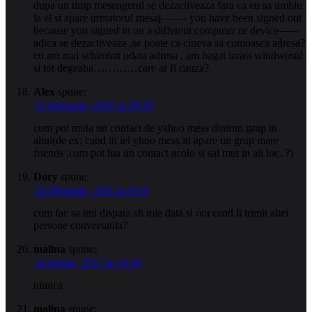
dupa un timp mesengerul se dezactiveaza fara ca eu sa umblu
la el si apare urmatorul mesaj––––- you have been signed out
because you signed in on a different computer or device–––-
adica se dezactiveaza ,se poate ca cineva sa cumoasca adresa?
eu am mai schimbat odata adresa , am bagat iarasi windwosul
si tot degeaba…………care ar fi cauza?
Alex
spune:
21 februarie, 2011 la 20:18
cum pot muta un contact de yahoo mess dintrun grup in
altul(de ex: cand iti iei yhoo mess iti apare un grup mare
friends ,cum pot lua un contact acolo si sal mut in alt loc..?)
Dory
spune:
24 februarie, 2011 la 9:54
cum fac sa imi dispara sh mie data si ora cand ii trimit altei
persone conversatiia?
malina
spune:
24 martie, 2011 la 16:36
nimica
malina
spune: