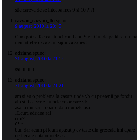
stie careva dc se inteapa mes 9 si 10 ?!?!
razvan_razvan_flo
spune:
9 august, 2010 la 23:45
Cum pot sa fac ca atunci cand dau Sign Out de pe id sa nu ma
mai intrebe daca sunt sigur ca sa ies?
adriana
spune:
31 august, 2010 la 21:12
sallllllllllll
adriana
spune:
31 august, 2010 la 21:21
am si eu o problema la casuta unde vb cu prietenii pe fondu
alb stiti ca scrie numele celor care vb
asa la mn scria doar o data numele asa
„Laura adriana:sal
cmf?
🙂 ”
bun dar acum pt k am apasat p cv taste din greseala imi apare
de fiecare data numele asa: