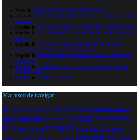
Vasea
la
Angajari de baieti pentru filme porno
Andra
la
Patronul Facebook, prins ca se uita languros la iubita
lui Bezos
Bogdan
la
Parlamentul din Peru declară război fustelor scurte
Bogdan
la
Parchet laminat: Cum faci alegerea corectă pentru
acasă?
Bogdan
la
Secretul unui antreprenor de 25 de ani care
schimbă piața construcțiilor din România
Bogdan
la
Părul tău spune povestea ta – ce faci când începe
să dispară?
Bogdan
la
Patronul Facebook, prins ca se uita languros la
iubita lui Bezos
Bogdan
la
Ciolacu s-a tatuat!
Mai usor de navigat
coduri
coduri
adult
benzi desenate
audio
blog
Bucuresti
bani
concurs
emag
emag
facebook
femei
download
DVDRip
imagini
filme
jocuri
funny
Kiss FM
google
maramures
personal
quiz
poze
Nokia
orange
noiembrie
octombrie
messenger