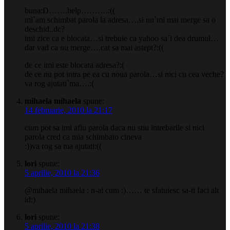
buna:D…….help……….:((
mi`am schimbat parola la adresa….si nu`mi mai merge sa o
deschid..dc?
imi zice ca e blocata…si trebuie ca yahoo sa`i dea drumul…
dar vad ca nu merge….cat sa mai astept?:((
de ce imi este blocata adresa?:(
de ce nu pot intra pe ea cu noua parola…si nici cu cea veche?
va rog ajutati`ma….:(
mihaela mihaela
spune:
14 februarie, 2010 la 21:17
cum pot sa imi aflu parola daca nu stiu intrebarile si nici
parola cred ca mia schimbato cineva
:))va rog sa ma ajutati:((
lori
spune:
5 aprilie, 2010 la 21:36
@mihaela mihaela : n-ai cum :)…… te sfatuiesc sa-ti faci alt
id;)
lori
spune:
5 aprilie, 2010 la 21:38