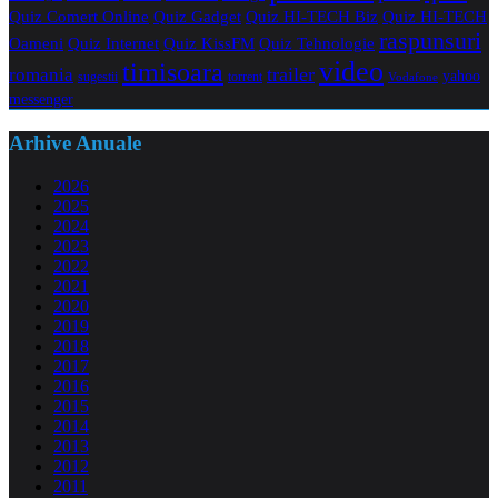
Quiz Comert Online
Quiz Gadget
Quiz HI-TECH Biz
Quiz HI-TECH
raspunsuri
Oameni
Quiz Internet
Quiz Tehnologie
Quiz KissFM
video
timisoara
trailer
romania
yahoo
sugestii
torrent
Vodafone
messenger
Arhive Anuale
2026
2025
2024
2023
2022
2021
2020
2019
2018
2017
2016
2015
2014
2013
2012
2011