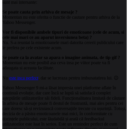
sunt mai intersante:
Se poate cauta prin arhiva de mesaje ?
Momentan nu este oferita o functie de cautare pentru arhiva de la
Yahoo Messenger.
Vor fi disponibile ambele tipuri de emoticoane (cele de acum, si
cele mai mari ce au aparut inversiunea beta) ?
Nu. S-a reuntat la emoticoanele mari datorita cererii publicului care
le prefera pe cele existente acum.
Se poate ca la avatar sa apara o imagine animata, de tip gif ?
Momentan nu este posibil asa ceva insa pe viitor poate va fi
adaugata si aceasta facilitate.
Nu
este inca perfect
, dar se lucreaza pentru imbunatatirea lui. 😉
Yahoo Messenger 9 mi-a lăsat impresia unei platforme aflate în
continuă evoluție, dar care încă se luptă să satisfacă complet
așteptările utilizatorilor săi fideli. Funcționalitatea limitată de căutare
în arhiva de mesaje poate fi destul de frustrantă, mai ales pentru cei
care doresc să-și revizuiască conversațiile trecute cu ușurință. Totuși,
decizia de a păstra emoticoanele mai mici, în conformitate cu
dorințele publicului, este lăudabilă și arată că feedbackul
utilizatorilor este luat în serios. Este un reminder perfect de cum