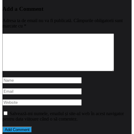
navigation
Add a Comment
Adresa ta de email nu va fi publicată.
Câmpurile obligatorii sunt
marcate cu
*
Salvează-mi numele, emailul și site-ul web în acest navigator
pentru data viitoare când o să comentez.