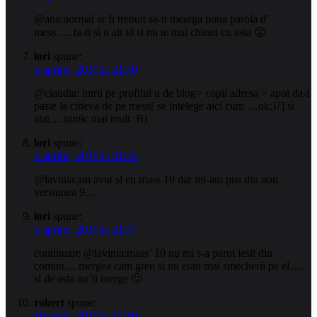
@ana:normal ar fi trebuit sa-ti mearga noua parola d’
mess…..fa-ti si u alt id si nu te mai chinui cu asta 😛
lori
spune:
5 aprilie, 2010 la 21:40
@claudia: intrii pe profilul u de blog> copii adresa > apoi da-i
paste la cineva de pe mess[ se intelege aici cum …ok;)?] si
atat….nimic mai mult :B)
lori
spune:
5 aprilie, 2010 la 21:42
@lavinia:am avut si eu mass 10 dar mi-am pus din nou
versiunea 9…
lori
spune:
5 aprilie, 2010 la 21:47
continuare @lavinia:mass’ 10 nu mi s-a parut iesit din
comun… mergea cam greu si nu erau mai smecherii pe el….
si de asta nu’ti merge 🙂
robert
spune:
16 iunie, 2010 la 14:20