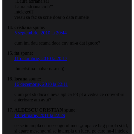
„Laura adriana:sal
Laura adriana:cmf?”
intelegeti?
vreau sa fac sa scrie doar o data numele
cristiana
spune:
5 septembrie, 2010 la 20:44
cum imi dau seama daca cnv mi-a dat ignore?
ita
spune:
11 octombrie, 2010 la 20:17
thu cristina..habar na-m=))
lorana
spune:
16 decembrie, 2010 la 22:11
Cum pot sti daca cineva aplica F3 pt a vedea ce convorbiri
anterioare am avut?
ALDESCU CRISTIAN
spune:
19 februarie, 2011 la 22:29
ce se intampla cu mesengerul meu ,,dupa ce bag parola si id,
si apare mesengerul se intampla un lucru pe care nu-l inteleg