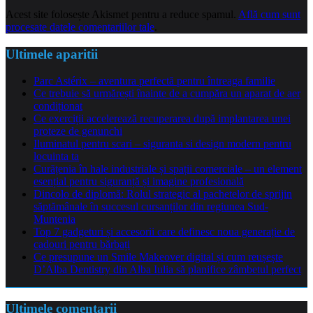
Acest site folosește Akismet pentru a reduce spamul.
Află cum sunt
procesate datele comentariilor tale
.
Ultimele aparitii
Parc Astérix – aventura perfectă pentru întreaga familie
Ce trebuie să urmărești înainte de a cumpăra un aparat de aer
condiționat
Ce exerciții accelerează recuperarea după implantarea unei
proteze de genunchi
Iluminatul pentru scari – siguranta si design modern pentru
locuinta ta
Curățenia în hale industriale și spații comerciale – un element
esențial pentru siguranță și imagine profesională
Dincolo de diplomă: Rolul strategic al pachetelor de sprijin
săptămânale în succesul cursanților din regiunea Sud-
Muntenia
Top 7 gadgeturi și accesorii care definesc noua generație de
cadouri pentru bărbați
Ce presupune un Smile Makeover digital și cum reușește
D’Alba Dentistry din Alba Iulia să planifice zâmbetul perfect
Ultimele comentarii