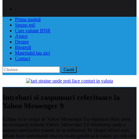
Prima pagină
Spune-mi!
Curs valutar BNR
Ajutor
Despre
Blogroll
Materialul tau aici
Contact
Caută
după:
Intrebari si raspunsuri referitoare la
Yahoo Messenger 9
Echipa ce se ocupa de Yahoo Messenger 9 a organizat zilele astea
un eveniment intitulat Yahoo! Messenger 9.0 Workshop unde a
raspuns intrebarilor primite de la utilizatori. Pe blogul oficial sunt
afisate toate intreabarile insa eu m-am gandit sa le traduc pe cele care