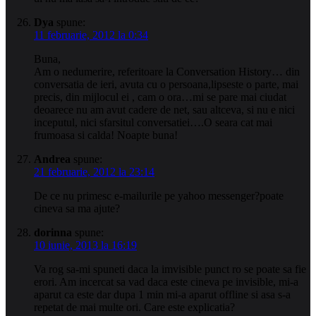
Dya
spune:
11 februarie, 2012 la 0:34
Buna,
Am o nedumerire, referitoare la Conversation History… din
conversatia de ieri, avuta cu o persoana,lipseste o parte, mai
precis, din mijlocul ei , cam o ora…mi se pare mai ciudat
deoarece nu am avut cadere de net, sau altceva, si nu e nici
inceputul, nici sfarsitul conversatiei….O seara cat mai
frumoasa si calda! Noapte buna!
Andrea
spune:
21 februarie, 2012 la 23:14
De ce nu primesc e-mailurile pe yahoo messenger?poate
cineva sa ma ajute?
dorinna
spune:
10 iunie, 2013 la 16:19
Va rog sa-mi spuneti daca la imvisible punct ro se poate sa fie
erori. Am incercat sa vad daca este cineva pe invisible, mi-a
aparut ca este dar dupa 1 min mi-a aparut offline si asa s-a
repetat de mai multe ori. Care este explicatia?