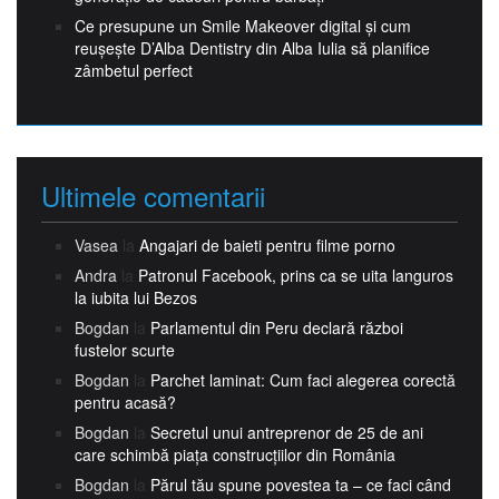
Ce presupune un Smile Makeover digital și cum
reușește D’Alba Dentistry din Alba Iulia să planifice
zâmbetul perfect
Ultimele comentarii
Vasea
la
Angajari de baieti pentru filme porno
Andra
la
Patronul Facebook, prins ca se uita languros
la iubita lui Bezos
Bogdan
la
Parlamentul din Peru declară război
fustelor scurte
Bogdan
la
Parchet laminat: Cum faci alegerea corectă
pentru acasă?
Bogdan
la
Secretul unui antreprenor de 25 de ani
care schimbă piața construcțiilor din România
Bogdan
la
Părul tău spune povestea ta – ce faci când