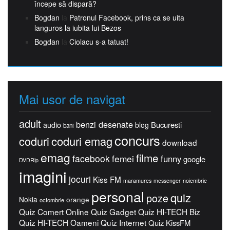
începe să dispară?
Bogdan
la
Patronul Facebook, prins ca se uita
languros la iubita lui Bezos
Bogdan
la
Ciolacu s-a tatuat!
Mai usor de navigat
adult
benzi desenate
Bucuresti
audio
blog
bani
concurs
coduri
coduri emag
download
emag
filme
facebook
femei
funny
google
DVDRip
imagini
jocuri
Kiss FM
maramures
messenger
noiembrie
personal
quiz
poze
Nokia
orange
octombrie
Quiz Comert Online
Quiz Gadget
Quiz HI-TECH Biz
Quiz HI-TECH Oameni
Quiz Internet
Quiz KissFM