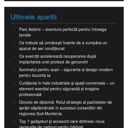
Ultimele aparitii
Parc Astérix – aventura perfectă pentru întreaga
familie
Ce trebuie să urmărești înainte de a cumpăra un
aparat de aer condiționat
Ce exerciții accelerează recuperarea după
implantarea unei proteze de genunchi
Iluminatul pentru scari – siguranta si design modern
pentru locuinta ta
Curățenia în hale industriale și spații comerciale – un
element esențial pentru siguranță și imagine
profesională
Dincolo de diplomă: Rolul strategic al pachetelor de
sprijin săptămânale în succesul cursanților din
regiunea Sud-Muntenia
Top 7 gadgeturi și accesorii care definesc noua
generație de cadouri pentru bărbați