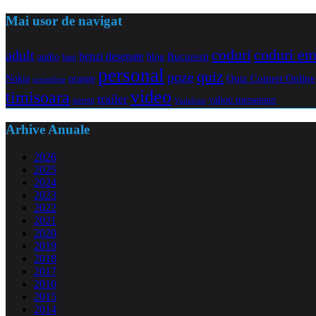
Mai usor de navigat
coduri e
coduri
adult
benzi desenate
audio
blog
Bucuresti
bani
personal
quiz
poze
Quiz Comert Online
Nokia
orange
octombrie
video
timisoara
trailer
yahoo messenger
torrent
Vodafone
Arhive Anuale
2026
2025
2024
2023
2022
2021
2020
2019
2018
2017
2016
2015
2014