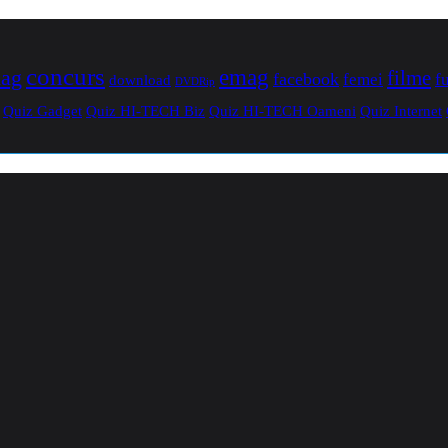
concurs
mag
emag
filme
facebook
femei
f
download
DVDRip
Quiz Gadget
Quiz HI-TECH Biz
Quiz HI-TECH Oameni
Quiz Internet