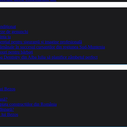
ndiționat
teze de genunchi
inta ta
sențial pentru siguranță și imagine profesională
ptămânale în succesul cursanților din regiunea Sud-Muntenia
ouri pentru bărbați
Dentistry din Alba Iulia să planifice zâmbetul perfect
lui Bezos
casă?
piața construcțiilor din România
dispară?
a lui Bezos