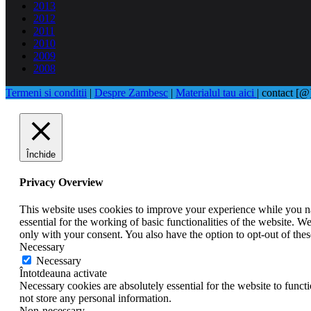
2013
2012
2011
2010
2009
2008
Termeni si conditii
|
Despre Zambesc
|
Materialul tau aici
| contact [
Închide
Privacy Overview
This website uses cookies to improve your experience while you nav
essential for the working of basic functionalities of the website. 
only with your consent. You also have the option to opt-out of th
Necessary
Necessary
Întotdeauna activate
Necessary cookies are absolutely essential for the website to funct
not store any personal information.
Non-necessary