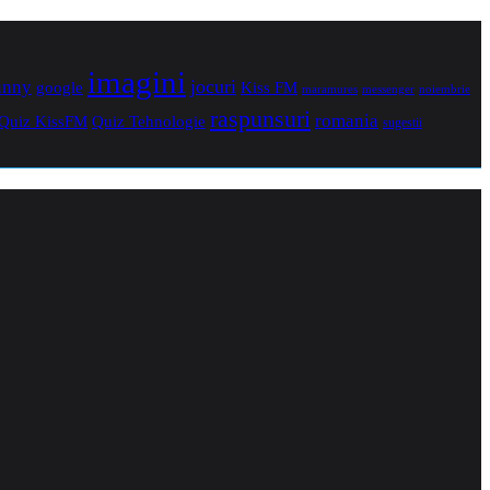
imagini
jocuri
unny
Kiss FM
google
maramures
noiembrie
messenger
raspunsuri
romania
Quiz Tehnologie
Quiz KissFM
sugestii