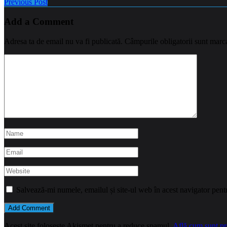
Previous Post
Add a Comment
Adresa ta de email nu va fi publicată.
Câmpurile obligatorii sunt marc
Salvează-mi numele, emailul și site-ul web în acest navigator pent
Acest site folosește Akismet pentru a reduce spamul.
Află cum sunt pro