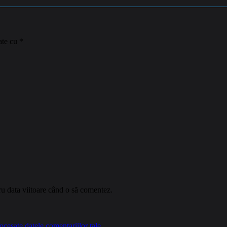
ate cu
*
ru data viitoare când o să comentez.
cesate datele comentariilor tale
.