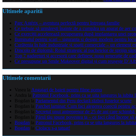
Ultimele aparitii
Parc Astérix – aventura perfectă pentru întreaga familie
Ce trebuie să urmărești înainte de a cumpăra un aparat de aer co
Ce exerciții accelerează recuperarea după implantarea unei pro
Iluminatul pentru scari – siguranta si design modern pentru locu
Curățenia în hale industriale și spații comerciale – un element e
Dincolo de diplomă: Rolul strategic al pachetelor de sprijin să
Top 7 gadgeturi și accesorii care definesc noua generație de cad
Ce presupune un Smile Makeover digital și cum reușește D’Alba 
Ultimele comentarii
Vasea
la
Angajari de baieti pentru filme porno
Andra
la
Patronul Facebook, prins ca se uita languros la iubita 
Bogdan
la
Parlamentul din Peru declară război fustelor scurte
Bogdan
la
Parchet laminat: Cum faci alegerea corectă pentru a
Bogdan
la
Secretul unui antreprenor de 25 de ani care schimbă 
Bogdan
la
Părul tău spune povestea ta – ce faci când începe să 
Bogdan
la
Patronul Facebook, prins ca se uita languros la iubit
Bogdan
la
Ciolacu s-a tatuat!