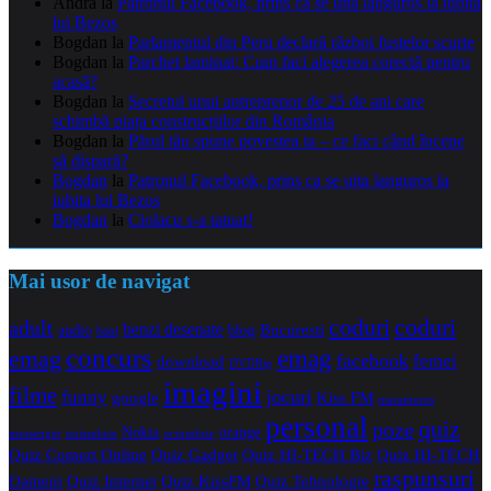
Andra
la
Patronul Facebook, prins ca se uita languros la iubita
lui Bezos
Bogdan
la
Parlamentul din Peru declară război fustelor scurte
Bogdan
la
Parchet laminat: Cum faci alegerea corectă pentru
acasă?
Bogdan
la
Secretul unui antreprenor de 25 de ani care
schimbă piața construcțiilor din România
Bogdan
la
Părul tău spune povestea ta – ce faci când începe
să dispară?
Bogdan
la
Patronul Facebook, prins ca se uita languros la
iubita lui Bezos
Bogdan
la
Ciolacu s-a tatuat!
Mai usor de navigat
coduri
coduri
adult
benzi desenate
audio
blog
Bucuresti
bani
concurs
emag
emag
facebook
femei
download
DVDRip
imagini
filme
jocuri
funny
Kiss FM
google
maramures
personal
quiz
poze
Nokia
orange
noiembrie
octombrie
messenger
Quiz Comert Online
Quiz Gadget
Quiz HI-TECH Biz
Quiz HI-TECH
raspunsuri
Oameni
Quiz Internet
Quiz Tehnologie
Quiz KissFM