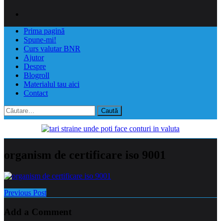
Prima pagină
Spune-mi!
Curs valutar BNR
Ajutor
Despre
Blogroll
Materialul tau aici
Contact
Caută
după:
organism de certificare iso 9001
Previous Post
Add a Comment