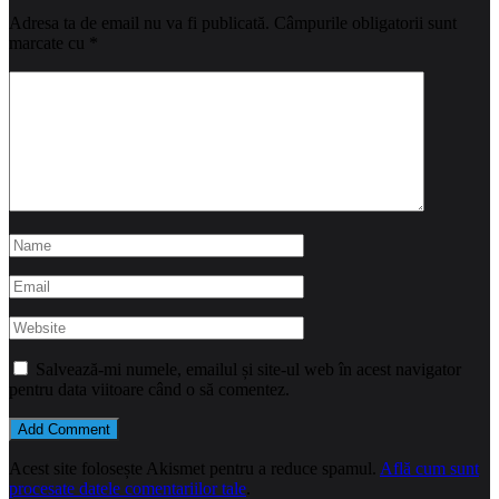
Adresa ta de email nu va fi publicată.
Câmpurile obligatorii sunt
marcate cu
*
Salvează-mi numele, emailul și site-ul web în acest navigator
pentru data viitoare când o să comentez.
Acest site folosește Akismet pentru a reduce spamul.
Află cum sunt
procesate datele comentariilor tale
.