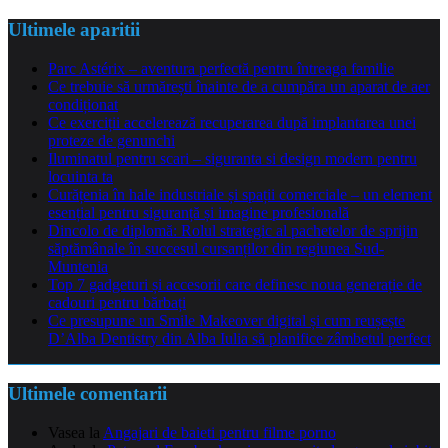
Ultimele aparitii
Parc Astérix – aventura perfectă pentru întreaga familie
Ce trebuie să urmărești înainte de a cumpăra un aparat de aer
condiționat
Ce exerciții accelerează recuperarea după implantarea unei
proteze de genunchi
Iluminatul pentru scari – siguranta si design modern pentru
locuinta ta
Curățenia în hale industriale și spații comerciale – un element
esențial pentru siguranță și imagine profesională
Dincolo de diplomă: Rolul strategic al pachetelor de sprijin
săptămânale în succesul cursanților din regiunea Sud-
Muntenia
Top 7 gadgeturi și accesorii care definesc noua generație de
cadouri pentru bărbați
Ce presupune un Smile Makeover digital și cum reușește
D’Alba Dentistry din Alba Iulia să planifice zâmbetul perfect
Ultimele comentarii
Vasea
la
Angajari de baieti pentru filme porno