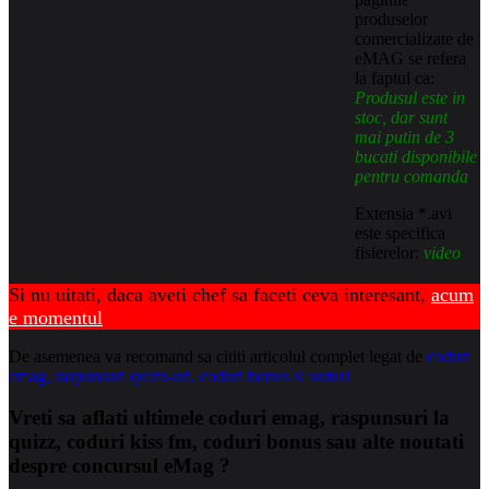
produselor
comercializate de
eMAG se refera
la faptul ca:
Produsul este in
stoc, dar sunt
mai putin de 3
bucati disponibile
pentru comanda
Extensia *.avi
este specifica
fisierelor:
video
Si nu uitati, daca aveti chef sa faceti ceva interesant,
acum
e momentul
De asemenea va recomand sa cititi articolul complet legat de
coduri
emag, raspunsuri quizz-uri, coduri bonus si voturi
Vreti sa aflati ultimele coduri emag, raspunsuri la
quizz, coduri kiss fm, coduri bonus sau alte noutati
despre concursul eMag ?