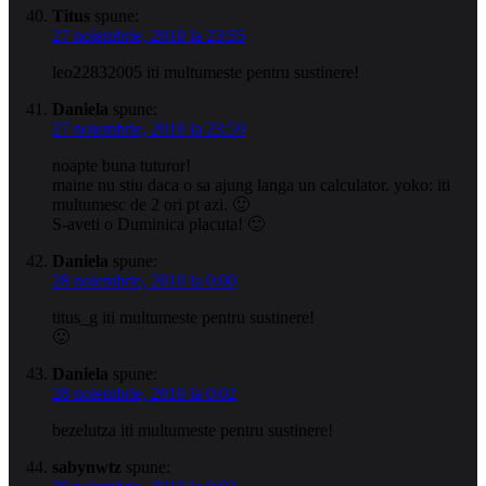
Titus
spune:
27 noiembrie, 2010 la 23:55
leo22832005 iti multumeste pentru sustinere!
Daniela
spune:
27 noiembrie, 2010 la 23:59
noapte buna tuturor!
maine nu stiu daca o sa ajung langa un calculator. yoko: iti
multumesc de 2 ori pt azi. 🙂
S-aveti o Duminica placuta! 🙂
Daniela
spune:
28 noiembrie, 2010 la 0:00
titus_g iti multumeste pentru sustinere!
🙂
Daniela
spune:
28 noiembrie, 2010 la 0:02
bezelutza iti multumeste pentru sustinere!
sabynwtz
spune: