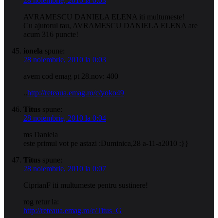
28 noiembrie, 2010 la 0:03
AVRAMESCU DANIELA ELENA iti multumeste!
Cu ajutorul tau, AVRAMESCU DANIELA ELENA are
acum 316 puncte!
ionela
spune:
28 noiembrie, 2010 la 0:03
avem cod emag pt 28.nov: 400
..
http://reteaua.emag.ro/c/yoko49
Titus
spune:
28 noiembrie, 2010 la 0:04
ms Daniela
este primul vot pe astazi :Duminica,28 a-11-a2010 :}}
Titus
spune:
28 noiembrie, 2010 la 0:07
CiprianF iti multumeste pentru sustinere!
rog retur la:
http://reteaua.emag.ro/c/Titus_G