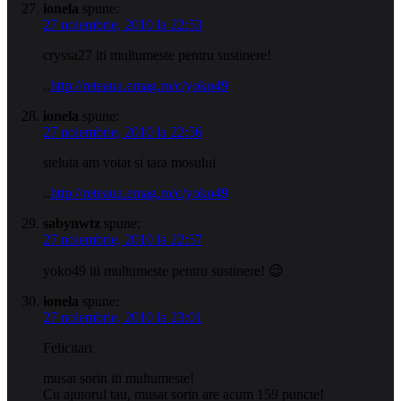
ionela
spune:
27 noiembrie, 2010 la 22:53
cryssa27 iti multumeste pentru sustinere!
..
http://reteaua.emag.ro/c/yoko49
ionela
spune:
27 noiembrie, 2010 la 22:56
steluta am votat si tara mosului
..
http://reteaua.emag.ro/c/yoko49
sabynwtz
spune:
27 noiembrie, 2010 la 22:57
yoko49 iti multumeste pentru sustinere! 😉
ionela
spune:
27 noiembrie, 2010 la 23:01
Felicitari
musat sorin iti multumeste!
Cu ajutorul tau, musat sorin are acum 159 puncte!