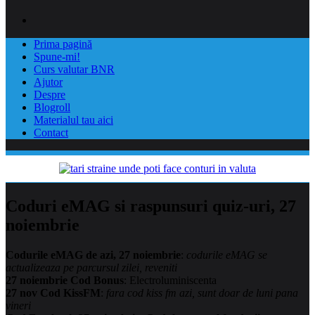
Prima pagină
Spune-mi!
Curs valutar BNR
Ajutor
Despre
Blogroll
Materialul tau aici
Contact
Coduri eMAG si raspunsuri quiz-uri, 27
noiembrie
Codurile eMAG de azi, 27 noiembrie
:
codurile eMAG se
actualizeaza pe parcursul zilei, reveniti
27 noiembrie Cod Bonus
: Electroluminiscenta
27 nov Cod KissFM
:
fara cod kiss fm azi, sunt doar de luni pana
vineri