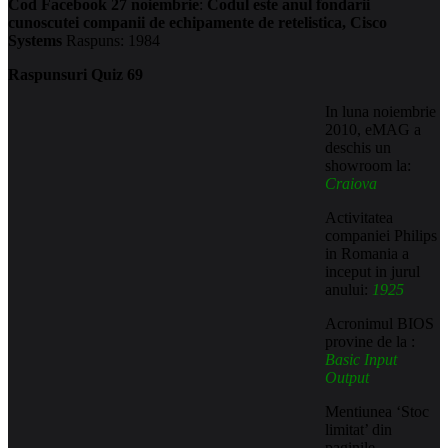
Cod Facebook 27 noiembrie
:
Codul este anul fondarii
cunoscutei companii de echipamente de retelistica, Cisco
Systems
Raspuns: 1984
Raspunsuri Quiz 69
In luna noiembrie
2010, eMAG a
deschis un
showroom la:
Craiova
Activitatea
companiei Philips
in Romania a
inceput in jurul
anului:
1925
Acronimul BIOS
provine de la :
Basic Input
Output
Mentiunea ‘Stoc
limitat’ din
paginile