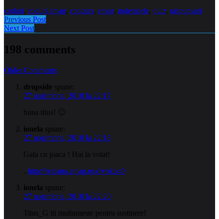
coduri
,
coduri emag
,
concurs
,
emag
,
noiembrie
,
quiz
,
raspunsuri
Previous Post
Next Post
198 comments
Comment
Older Comments
navigation
dropside
spune:
27 noiembrie, 2010 la 22:17
buna titus! 🙂
ionela
spune:
27 noiembrie, 2010 la 22:18
Gata cu joaca ! Hai la votat!
..
http://reteaua.emag.ro/c/yoko49
ionela
spune:
27 noiembrie, 2010 la 22:20
Titus_G iti multumeste pentru sustinere!