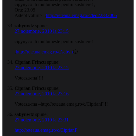
cipynyco iti multumeste pentru sustinere! ;
Ora: 23.05
Astept voturi> ..
http://reteaua.emag.ro/c/leo22832005
sabynwtz
spune:
27 noiembrie, 2010 la 23:15
cipynyco iti multumeste pentru sustinere!
,
http://reteaua.emag.ro/c/sabyn
🙂
Ciprian Frincu
spune:
27 noiembrie, 2010 la 23:15
Voteaza-ma!!!!
Ciprian Frincu
spune:
27 noiembrie, 2010 la 23:16
Voteaza-ma –http://reteaua.emag.ro/c/CiprianF !!
sabynwtz
spune:
27 noiembrie, 2010 la 23:31
http://reteaua.emag.ro/c/CiprianF