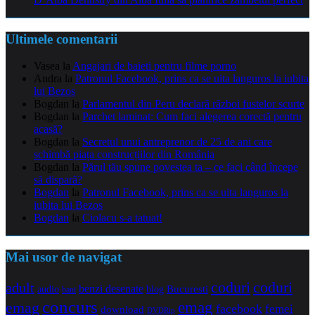
Ultimele comentarii
Vasea
la
Angajari de baieti pentru filme porno
Andra
la
Patronul Facebook, prins ca se uita languros la iubita
lui Bezos
Bogdan
la
Parlamentul din Peru declară război fustelor scurte
Bogdan
la
Parchet laminat: Cum faci alegerea corectă pentru
acasă?
Bogdan
la
Secretul unui antreprenor de 25 de ani care
schimbă piața construcțiilor din România
Bogdan
la
Părul tău spune povestea ta – ce faci când începe
să dispară?
Bogdan
la
Patronul Facebook, prins ca se uita languros la
iubita lui Bezos
Bogdan
la
Ciolacu s-a tatuat!
Mai usor de navigat
coduri
coduri
adult
benzi desenate
audio
blog
Bucuresti
bani
concurs
emag
emag
facebook
femei
download
DVDRip