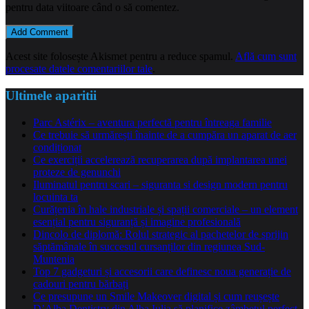
pentru data viitoare când o să comentez.
Acest site folosește Akismet pentru a reduce spamul.
Află cum sunt
procesate datele comentariilor tale
.
Ultimele aparitii
Parc Astérix – aventura perfectă pentru întreaga familie
Ce trebuie să urmărești înainte de a cumpăra un aparat de aer
condiționat
Ce exerciții accelerează recuperarea după implantarea unei
proteze de genunchi
Iluminatul pentru scari – siguranta si design modern pentru
locuinta ta
Curățenia în hale industriale și spații comerciale – un element
esențial pentru siguranță și imagine profesională
Dincolo de diplomă: Rolul strategic al pachetelor de sprijin
săptămânale în succesul cursanților din regiunea Sud-
Muntenia
Top 7 gadgeturi și accesorii care definesc noua generație de
cadouri pentru bărbați
Ce presupune un Smile Makeover digital și cum reușește
D’Alba Dentistry din Alba Iulia să planifice zâmbetul perfect