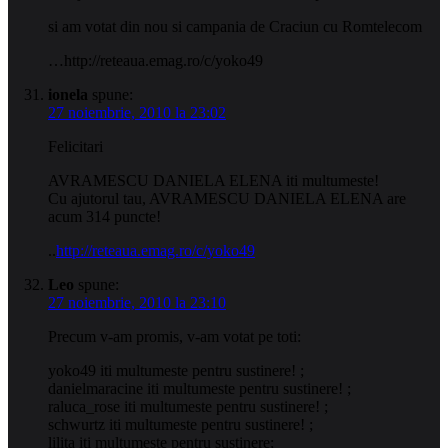
si am votat din nou si campania de Craciun cu Romtelecom
…http://reteaua.emag.ro/c/yoko49
ionela
spune:
27 noiembrie, 2010 la 23:02
Felicitari
AVRAMESCU DANIELA ELENA iti multumeste!
Cu ajutorul tau, AVRAMESCU DANIELA ELENA are
acum 314 puncte!
..
http://reteaua.emag.ro/c/yoko49
Leo
spune:
27 noiembrie, 2010 la 23:10
Precum v-am promis, v-am votat pe toti:
yoko49 iti multumeste pentru sustinere! ;
danielmaracine iti multumeste pentru sustinere! ;
raluca_rose iti multumeste pentru sustinere! ;
schwurtz iti multumeste pentru sustinere! ;
lilita iti multumeste pentru sustinere;