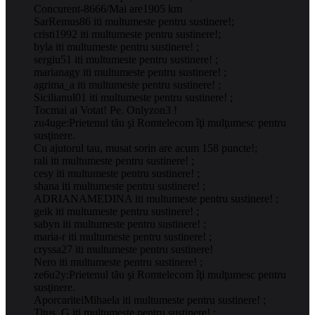
Concurent-8666/Mai are1905 km
SarRemus86 iti multumeste pentru sustinere!;
cristi1992 iti multumeste pentru sustinere!;
byla iti multumeste pentru sustinere! ;
sergiu51 iti multumeste pentru sustinere! ;
marianagy iti multumeste pentru sustinere! ;
agrima_a iti multumeste pentru sustinere! ;
Sicilianul01 iti multumeste pentru sustinere! ;
Tocmai ai Votat! Pe. Onlyzon3 !
zu4uge:Prietenul tău şi Romtelecom îţi mulţumesc pentru
susţinere.
Cu ajutorul tau, musat sorin are acum 158 puncte!;
rali iti multumeste pentru sustinere! ;
cesy iti multumeste pentru sustinere! ;
shana iti multumeste pentru sustinere! ;
ADRIANAMEDINA iti multumeste pentru sustinere! ;
geik iti multumeste pentru sustinere! ;
sabyn iti multumeste pentru sustinere! ;
maria-r iti multumeste pentru sustinere! ;
cryssa27 iti multumeste pentru sustinere!
Nero iti multumeste pentru sustinere! ;
ze6u2y:Prietenul tău şi Romtelecom îţi mulţumesc pentru
susţinere.
AporcariteiMihaela iti multumeste pentru sustinere! ;
Titus_G iti multumeste pentru sustinere! ;