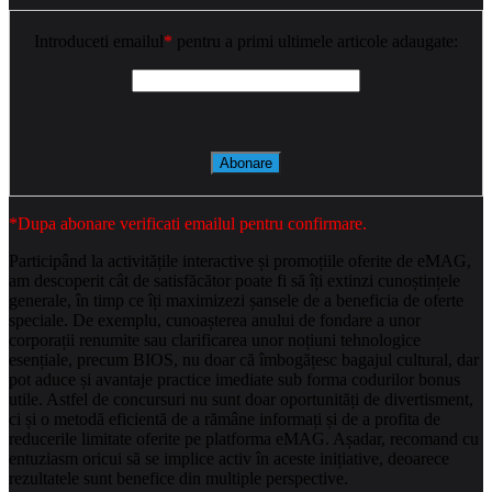
Introduceti emailul
*
pentru a primi ultimele articole adaugate:
*Dupa abonare verificati emailul pentru confirmare.
Participând la activitățile interactive și promoțiile oferite de eMAG,
am descoperit cât de satisfăcător poate fi să îți extinzi cunoștințele
generale, în timp ce îți maximizezi șansele de a beneficia de oferte
speciale. De exemplu, cunoașterea anului de fondare a unor
corporații renumite sau clarificarea unor noțiuni tehnologice
esențiale, precum BIOS, nu doar că îmbogățesc bagajul cultural, dar
pot aduce și avantaje practice imediate sub forma codurilor bonus
utile. Astfel de concursuri nu sunt doar oportunități de divertisment,
ci și o metodă eficientă de a rămâne informați și de a profita de
reducerile limitate oferite pe platforma eMAG. Așadar, recomand cu
entuziasm oricui să se implice activ în aceste inițiative, deoarece
rezultatele sunt benefice din multiple perspective.