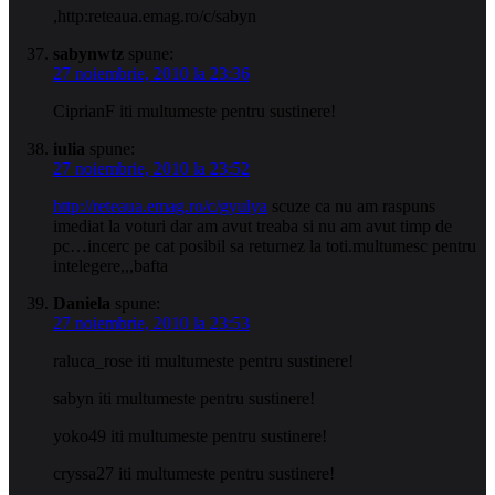
,http:reteaua.emag.ro/c/sabyn
sabynwtz
spune:
27 noiembrie, 2010 la 23:36
CiprianF iti multumeste pentru sustinere!
iulia
spune:
27 noiembrie, 2010 la 23:52
http://reteaua.emag.ro/c/gyulya
scuze ca nu am raspuns
imediat la voturi dar am avut treaba si nu am avut timp de
pc…incerc pe cat posibil sa returnez la toti.multumesc pentru
intelegere,,,bafta
Daniela
spune:
27 noiembrie, 2010 la 23:53
raluca_rose iti multumeste pentru sustinere!
sabyn iti multumeste pentru sustinere!
yoko49 iti multumeste pentru sustinere!
cryssa27 iti multumeste pentru sustinere!