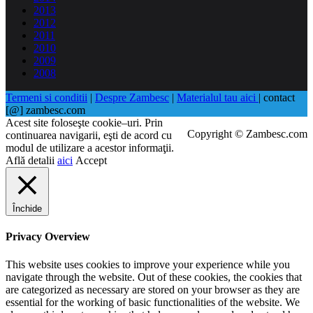
2013
2012
2011
2010
2009
2008
Termeni si conditii
|
Despre Zambesc
|
Materialul tau aici
| contact
[@] zambesc.com
Acest site foloseşte cookie–uri. Prin
Copyright © Zambesc.com
continuarea navigarii, eşti de acord cu
modul de utilizare a acestor informaţii.
Află detalii
aici
Accept
Închide
Privacy Overview
This website uses cookies to improve your experience while you
navigate through the website. Out of these cookies, the cookies that
are categorized as necessary are stored on your browser as they are
essential for the working of basic functionalities of the website. We