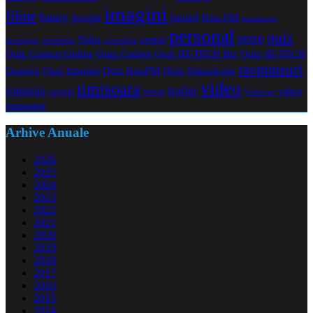
imagini
filme
jocuri
funny
Kiss FM
google
maramures
personal
quiz
poze
Nokia
orange
noiembrie
octombrie
messenger
Quiz Comert Online
Quiz Gadget
Quiz HI-TECH Biz
Quiz HI-TECH
raspunsuri
Oameni
Quiz Internet
Quiz Tehnologie
Quiz KissFM
video
timisoara
trailer
romania
yahoo
sugestii
torrent
Vodafone
messenger
Arhive Anuale
2026
2025
2024
2023
2022
2021
2020
2019
2018
2017
2016
2015
2014