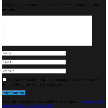
Adresa ta de email nu va fi publicată.
Câmpurile obligatorii sunt
marcate cu
*
Salvează-mi numele, emailul și site-ul web în acest navigator
pentru data viitoare când o să comentez.
Acest site folosește Akismet pentru a reduce spamul.
Află cum sunt
procesate datele comentariilor tale
.