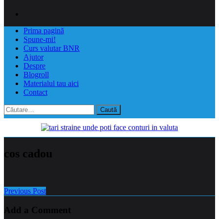
Prima pagină
Spune-mi!
Curs valutar BNR
Ajutor
Despre
Blogroll
Materialul tau aici
Contact
Caută
după:
cos cadou
Previous Post
Add a Comment