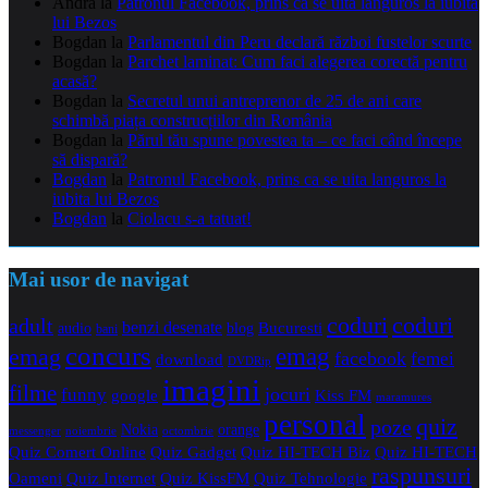
Andra
la
Patronul Facebook, prins ca se uita languros la iubita
lui Bezos
Bogdan
la
Parlamentul din Peru declară război fustelor scurte
Bogdan
la
Parchet laminat: Cum faci alegerea corectă pentru
acasă?
Bogdan
la
Secretul unui antreprenor de 25 de ani care
schimbă piața construcțiilor din România
Bogdan
la
Părul tău spune povestea ta – ce faci când începe
să dispară?
Bogdan
la
Patronul Facebook, prins ca se uita languros la
iubita lui Bezos
Bogdan
la
Ciolacu s-a tatuat!
Mai usor de navigat
coduri
coduri
adult
benzi desenate
audio
blog
Bucuresti
bani
concurs
emag
emag
facebook
femei
download
DVDRip
imagini
filme
jocuri
funny
Kiss FM
google
maramures
personal
quiz
poze
Nokia
orange
noiembrie
octombrie
messenger
Quiz Comert Online
Quiz Gadget
Quiz HI-TECH Biz
Quiz HI-TECH
raspunsuri
Oameni
Quiz Internet
Quiz Tehnologie
Quiz KissFM