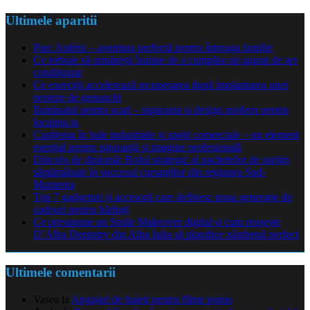
Ultimele aparitii
Parc Astérix – aventura perfectă pentru întreaga familie
Ce trebuie să urmărești înainte de a cumpăra un aparat de aer
condiționat
Ce exerciții accelerează recuperarea după implantarea unei
proteze de genunchi
Iluminatul pentru scari – siguranta si design modern pentru
locuinta ta
Curățenia în hale industriale și spații comerciale – un element
esențial pentru siguranță și imagine profesională
Dincolo de diplomă: Rolul strategic al pachetelor de sprijin
săptămânale în succesul cursanților din regiunea Sud-
Muntenia
Top 7 gadgeturi și accesorii care definesc noua generație de
cadouri pentru bărbați
Ce presupune un Smile Makeover digital și cum reușește
D’Alba Dentistry din Alba Iulia să planifice zâmbetul perfect
Ultimele comentarii
Vasea
la
Angajari de baieti pentru filme porno