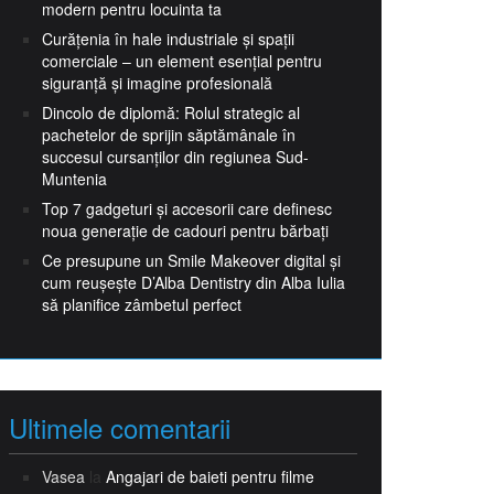
modern pentru locuinta ta
Curățenia în hale industriale și spații
comerciale – un element esențial pentru
siguranță și imagine profesională
Dincolo de diplomă: Rolul strategic al
pachetelor de sprijin săptămânale în
succesul cursanților din regiunea Sud-
Muntenia
Top 7 gadgeturi și accesorii care definesc
noua generație de cadouri pentru bărbați
Ce presupune un Smile Makeover digital și
cum reușește D’Alba Dentistry din Alba Iulia
să planifice zâmbetul perfect
Ultimele comentarii
Vasea
la
Angajari de baieti pentru filme