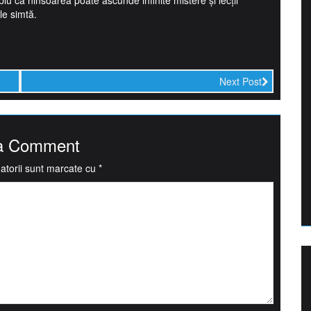
u ca ninsoarea poate ascunde infinite mistere și lecții
le simtă.
Next Post
a Comment
atorii sunt marcate cu
*