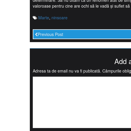
determinare. Să nu uităm că un fenomen atât de simpl
valoroase pentru cine are ochi să le vadă și suflet să 
Marte
,
ninsoare
Previous Post
Add 
Adresa ta de email nu va fi publicată.
Câmpurile oblig