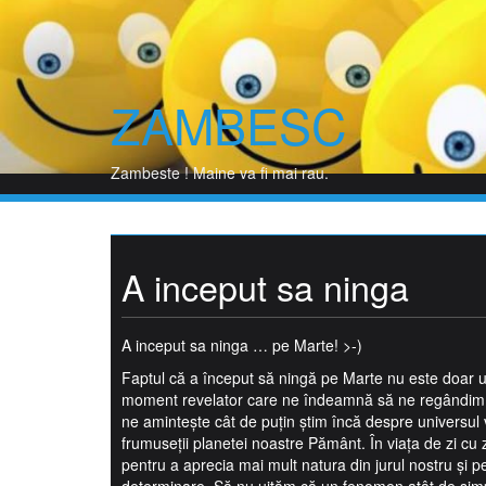
Skip
to
content
ZAMBESC
P
Zambeste ! Maine va fi mai rau.
A inceput sa ninga
A inceput sa ninga … pe Marte! >-)
Faptul că a început să ningă pe Marte nu este doar un
moment revelator care ne îndeamnă să ne regândim re
ne amintește cât de puțin știm încă despre universul va
frumuseții planetei noastre Pământ. În viața de zi cu 
pentru a aprecia mai mult natura din jurul nostru și p