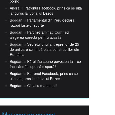
porno
Andra
la
Patronul Facebook, prins ca se uita
languros la iubita lui Bezos
Bogdan
la
Parlamentul din Peru declară
război fustelor scurte
Bogdan
la
Parchet laminat: Cum faci
alegerea corectă pentru acasă?
Bogdan
la
Secretul unui antreprenor de 25
de ani care schimbă piața construcțiilor din
România
Bogdan
la
Părul tău spune povestea ta – ce
faci când începe să dispară?
Bogdan
la
Patronul Facebook, prins ca se
uita languros la iubita lui Bezos
Bogdan
la
Ciolacu s-a tatuat!
Mai usor de navigat