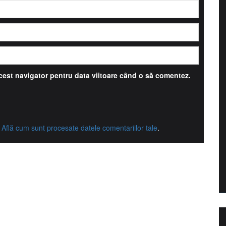
acest navigator pentru data viitoare când o să comentez.
.
Află cum sunt procesate datele comentariilor tale
.