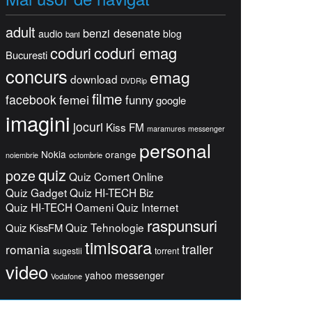
adult
benzi desenate
audio
blog
bani
coduri
coduri emag
Bucuresti
concurs
emag
download
DVDRip
filme
facebook
femei
funny
google
imagini
jocuri
Kiss FM
maramures
messenger
personal
Nokia
orange
octombrie
noiembrie
quiz
poze
Quiz Comert Online
Quiz Gadget
Quiz HI-TECH Biz
Quiz HI-TECH Oameni
Quiz Internet
raspunsuri
Quiz Tehnologie
Quiz KissFM
timisoara
romania
trailer
sugestii
torrent
video
yahoo messenger
Vodafone