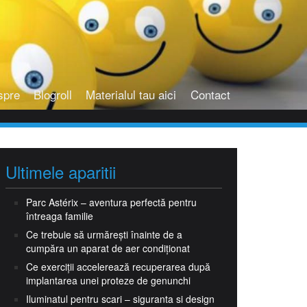
spre
Blogroll
Materialul tau aici
Contact
Ultimele aparitii
Parc Astérix – aventura perfectă pentru
întreaga familie
Ce trebuie să urmărești înainte de a
cumpăra un aparat de aer condiționat
Ce exerciții accelerează recuperarea după
implantarea unei proteze de genunchi
Iluminatul pentru scari – siguranta si design