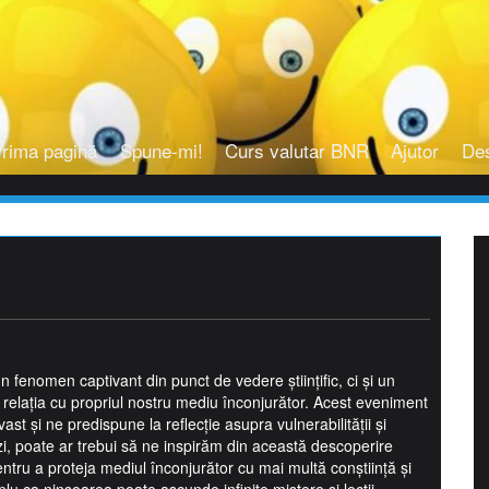
rima pagină
Spune-mi!
Curs valutar BNR
Ajutor
De
 fenomen captivant din punct de vedere științific, ci și un
lația cu propriul nostru mediu înconjurător. Acest eveniment
st și ne predispune la reflecție asupra vulnerabilității și
zi, poate ar trebui să ne inspirăm din această descoperire
entru a proteja mediul înconjurător cu mai multă conștiință și