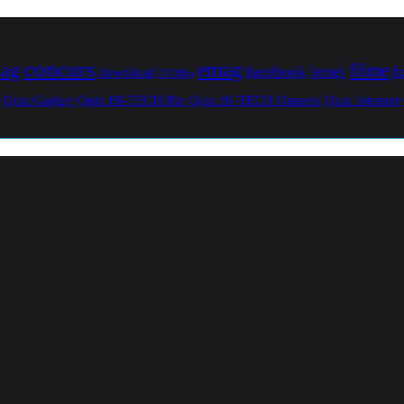
concurs
mag
emag
filme
facebook
femei
f
download
DVDRip
Quiz Gadget
Quiz HI-TECH Biz
Quiz HI-TECH Oameni
Quiz Internet