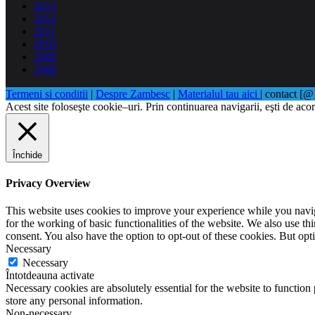
2013
2012
2011
2010
2009
2008
Termeni si conditii
|
Despre Zambesc
|
Materialul tau aici
| contact [
Acest site foloseşte cookie–uri. Prin continuarea navigarii, eşti de acor
Închide
Privacy Overview
This website uses cookies to improve your experience while you naviga
for the working of basic functionalities of the website. We also use t
consent. You also have the option to opt-out of these cookies. But op
Necessary
Necessary
Întotdeauna activate
Necessary cookies are absolutely essential for the website to function 
store any personal information.
Non-necessary