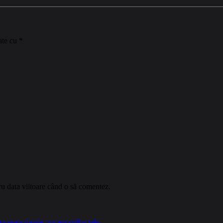
ate cu
*
ru data viitoare când o să comentez.
cesate datele comentariilor tale
.