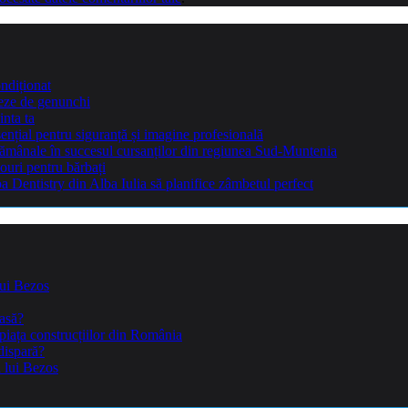
ndiționat
teze de genunchi
inta ta
sențial pentru siguranță și imagine profesională
ptămânale în succesul cursanților din regiunea Sud-Muntenia
ouri pentru bărbați
Dentistry din Alba Iulia să planifice zâmbetul perfect
lui Bezos
casă?
piața construcțiilor din România
dispară?
a lui Bezos