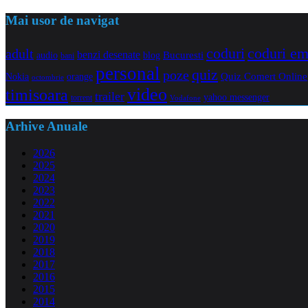
Mai usor de navigat
coduri e
coduri
adult
benzi desenate
audio
blog
Bucuresti
bani
personal
quiz
poze
Quiz Comert Online
Nokia
orange
octombrie
video
timisoara
trailer
yahoo messenger
torrent
Vodafone
Arhive Anuale
2026
2025
2024
2023
2022
2021
2020
2019
2018
2017
2016
2015
2014