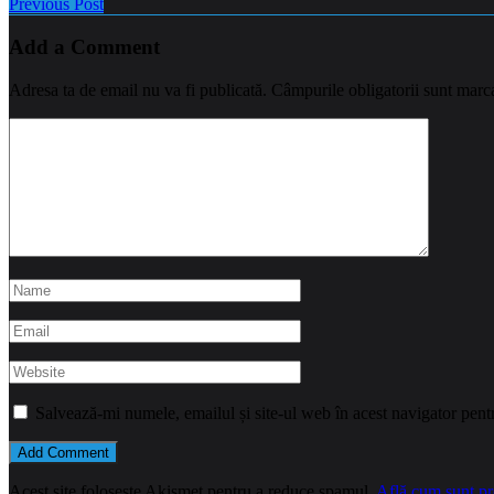
Previous Post
Add a Comment
Adresa ta de email nu va fi publicată.
Câmpurile obligatorii sunt marc
Salvează-mi numele, emailul și site-ul web în acest navigator pent
Acest site folosește Akismet pentru a reduce spamul.
Află cum sunt pro