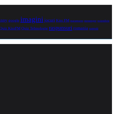
imagini
jocuri
unny
Kiss FM
google
maramures
noiembrie
messenger
raspunsuri
romania
Quiz Tehnologie
Quiz KissFM
sugestii