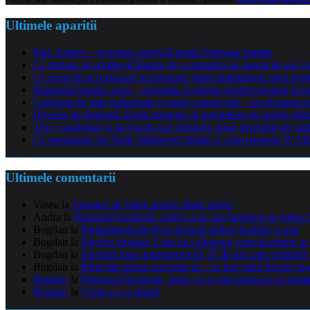
Ultimele aparitii
Parc Astérix – aventura perfectă pentru întreaga familie
Ce trebuie să urmărești înainte de a cumpăra un aparat de aer co
Ce exerciții accelerează recuperarea după implantarea unei pro
Iluminatul pentru scari – siguranta si design modern pentru locu
Curățenia în hale industriale și spații comerciale – un element e
Dincolo de diplomă: Rolul strategic al pachetelor de sprijin să
Top 7 gadgeturi și accesorii care definesc noua generație de cad
Ce presupune un Smile Makeover digital și cum reușește D’Alba 
Ultimele comentarii
Vasea
la
Angajari de baieti pentru filme porno
Andra
la
Patronul Facebook, prins ca se uita languros la iubita 
Bogdan
la
Parlamentul din Peru declară război fustelor scurte
Bogdan
la
Parchet laminat: Cum faci alegerea corectă pentru a
Bogdan
la
Secretul unui antreprenor de 25 de ani care schimbă 
Bogdan
la
Părul tău spune povestea ta – ce faci când începe să 
Bogdan
la
Patronul Facebook, prins ca se uita languros la iubit
Bogdan
la
Ciolacu s-a tatuat!