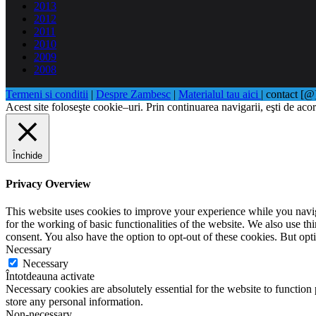
2013
2012
2011
2010
2009
2008
Termeni si conditii
|
Despre Zambesc
|
Materialul tau aici
| contact [
Acest site foloseşte cookie–uri. Prin continuarea navigarii, eşti de acor
Închide
Privacy Overview
This website uses cookies to improve your experience while you naviga
for the working of basic functionalities of the website. We also use t
consent. You also have the option to opt-out of these cookies. But op
Necessary
Necessary
Întotdeauna activate
Necessary cookies are absolutely essential for the website to function 
store any personal information.
Non-necessary