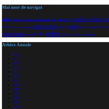
Mai usor de navigat
coduri e
coduri
adult
benzi desenate
audio
blog
Bucuresti
bani
personal
quiz
poze
Quiz Comert Online
Nokia
orange
octombrie
video
timisoara
trailer
yahoo messenger
torrent
Vodafone
Arhive Anuale
2026
2025
2024
2023
2022
2021
2020
2019
2018
2017
2016
2015
2014