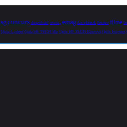
concurs
mag
emag
filme
facebook
femei
f
download
DVDRip
Quiz Gadget
Quiz HI-TECH Biz
Quiz HI-TECH Oameni
Quiz Internet