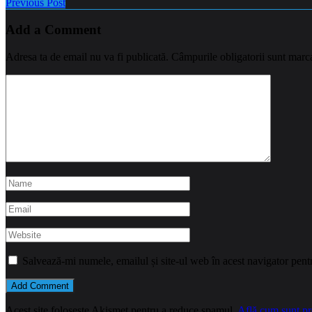
Previous Post
Add a Comment
Adresa ta de email nu va fi publicată.
Câmpurile obligatorii sunt marc
Salvează-mi numele, emailul și site-ul web în acest navigator pent
Acest site folosește Akismet pentru a reduce spamul.
Află cum sunt pro