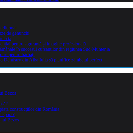
ndiționat
teze de genunchi
inta ta
sențial pentru siguranță și imagine profesională
ptămânale în succesul cursanților din regiunea Sud-Muntenia
ouri pentru bărbați
Dentistry din Alba Iulia să planifice zâmbetul perfect
lui Bezos
casă?
piața construcțiilor din România
dispară?
a lui Bezos