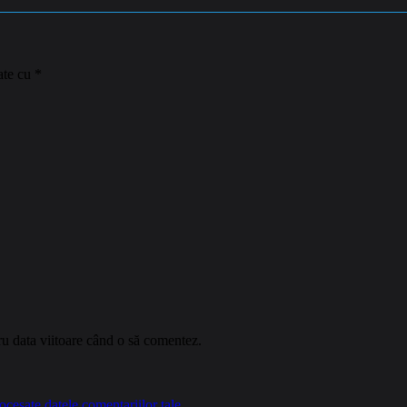
ate cu
*
ru data viitoare când o să comentez.
cesate datele comentariilor tale
.