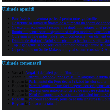
Ultimele aparitii
Parc Astérix – aventura perfectă pentru întreaga familie
Ce trebuie să urmărești înainte de a cumpăra un aparat de aer co
Ce exerciții accelerează recuperarea după implantarea unei pro
Iluminatul pentru scari – siguranta si design modern pentru locu
Curățenia în hale industriale și spații comerciale – un element e
Dincolo de diplomă: Rolul strategic al pachetelor de sprijin să
Top 7 gadgeturi și accesorii care definesc noua generație de cad
Ce presupune un Smile Makeover digital și cum reușește D’Alba 
Ultimele comentarii
Vasea
la
Angajari de baieti pentru filme porno
Andra
la
Patronul Facebook, prins ca se uita languros la iubita 
Bogdan
la
Parlamentul din Peru declară război fustelor scurte
Bogdan
la
Parchet laminat: Cum faci alegerea corectă pentru a
Bogdan
la
Secretul unui antreprenor de 25 de ani care schimbă 
Bogdan
la
Părul tău spune povestea ta – ce faci când începe să 
Bogdan
la
Patronul Facebook, prins ca se uita languros la iubit
Bogdan
la
Ciolacu s-a tatuat!