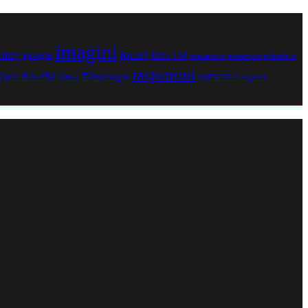
imagini
jocuri
unny
Kiss FM
google
maramures
noiembrie
messenger
raspunsuri
romania
Quiz Tehnologie
Quiz KissFM
sugestii