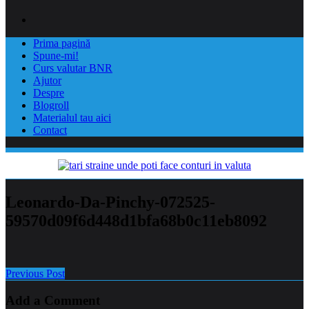
Prima pagină
Spune-mi!
Curs valutar BNR
Ajutor
Despre
Blogroll
Materialul tau aici
Contact
Leonardo-Da-Pinchy-072525-
59570d09f6d448d1bfa68b0c11eb8092
Previous Post
Add a Comment