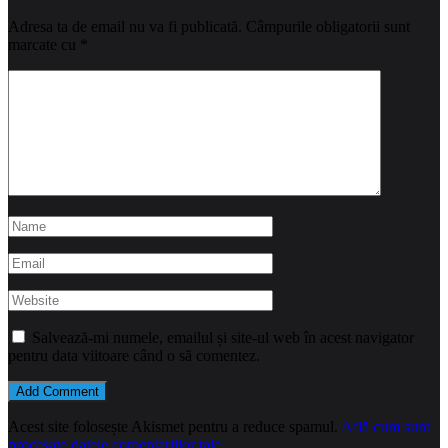
Adresa ta de email nu va fi publicată.
Câmpurile obligatorii sunt
marcate cu
*
Salvează-mi numele, emailul și site-ul web în acest navigator
pentru data viitoare când o să comentez.
Acest site folosește Akismet pentru a reduce spamul.
Află cum sunt
procesate datele comentariilor tale
.