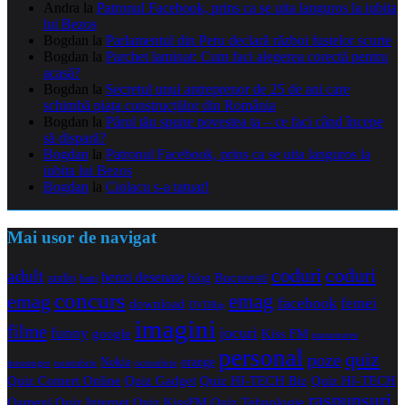
Andra
la
Patronul Facebook, prins ca se uita languros la iubita
lui Bezos
Bogdan
la
Parlamentul din Peru declară război fustelor scurte
Bogdan
la
Parchet laminat: Cum faci alegerea corectă pentru
acasă?
Bogdan
la
Secretul unui antreprenor de 25 de ani care
schimbă piața construcțiilor din România
Bogdan
la
Părul tău spune povestea ta – ce faci când începe
să dispară?
Bogdan
la
Patronul Facebook, prins ca se uita languros la
iubita lui Bezos
Bogdan
la
Ciolacu s-a tatuat!
Mai usor de navigat
coduri
coduri
adult
benzi desenate
audio
blog
Bucuresti
bani
concurs
emag
emag
facebook
femei
download
DVDRip
imagini
filme
jocuri
funny
Kiss FM
google
maramures
personal
quiz
poze
Nokia
orange
noiembrie
octombrie
messenger
Quiz Comert Online
Quiz Gadget
Quiz HI-TECH Biz
Quiz HI-TECH
raspunsuri
Oameni
Quiz Internet
Quiz Tehnologie
Quiz KissFM