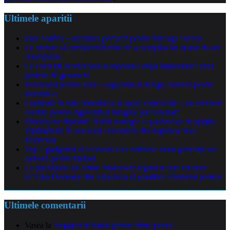
Ultimele aparitii
Parc Astérix – aventura perfectă pentru întreaga familie
Ce trebuie să urmărești înainte de a cumpăra un aparat de aer
condiționat
Ce exerciții accelerează recuperarea după implantarea unei
proteze de genunchi
Iluminatul pentru scari – siguranta si design modern pentru
locuinta ta
Curățenia în hale industriale și spații comerciale – un element
esențial pentru siguranță și imagine profesională
Dincolo de diplomă: Rolul strategic al pachetelor de sprijin
săptămânale în succesul cursanților din regiunea Sud-
Muntenia
Top 7 gadgeturi și accesorii care definesc noua generație de
cadouri pentru bărbați
Ce presupune un Smile Makeover digital și cum reușește
D’Alba Dentistry din Alba Iulia să planifice zâmbetul perfect
Ultimele comentarii
Vasea
la
Angajari de baieti pentru filme porno