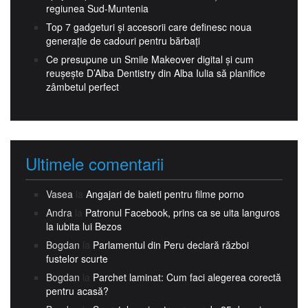
regiunea Sud-Muntenia
Top 7 gadgeturi și accesorii care definesc noua
generație de cadouri pentru bărbați
Ce presupune un Smile Makeover digital și cum
reușește D’Alba Dentistry din Alba Iulia să planifice
zâmbetul perfect
Ultimele comentarii
Vasea
la
Angajari de baieti pentru filme porno
Andra
la
Patronul Facebook, prins ca se uita languros
la iubita lui Bezos
Bogdan
la
Parlamentul din Peru declară război
fustelor scurte
Bogdan
la
Parchet laminat: Cum faci alegerea corectă
pentru acasă?