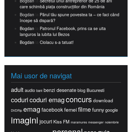
Bogdan
la
Secretul unui antreprenor de 25 de ani
care schimbă piața construcțiilor din România
Bogdan
la
Părul tău spune povestea ta – ce faci când
începe să dispară?
Bogdan
la
Patronul Facebook, prins ca se uita
languros la iubita lui Bezos
Bogdan
la
Ciolacu s-a tatuat!
Mai usor de navigat
adult
benzi desenate
Bucuresti
audio
blog
bani
concurs
coduri
coduri emag
download
emag
filme
facebook
femei
funny
google
DVDRip
imagini
jocuri
Kiss FM
maramures
messenger
noiembrie
personal
quiz