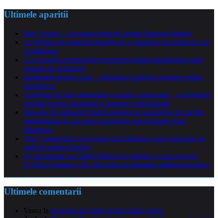
Ultimele aparitii
Parc Astérix – aventura perfectă pentru întreaga familie
Ce trebuie să urmărești înainte de a cumpăra un aparat de aer
condiționat
Ce exerciții accelerează recuperarea după implantarea unei
proteze de genunchi
Iluminatul pentru scari – siguranta si design modern pentru
locuinta ta
Curățenia în hale industriale și spații comerciale – un element
esențial pentru siguranță și imagine profesională
Dincolo de diplomă: Rolul strategic al pachetelor de sprijin
săptămânale în succesul cursanților din regiunea Sud-
Muntenia
Top 7 gadgeturi și accesorii care definesc noua generație de
cadouri pentru bărbați
Ce presupune un Smile Makeover digital și cum reușește
D’Alba Dentistry din Alba Iulia să planifice zâmbetul perfect
Ultimele comentarii
Vasea
la
Angajari de baieti pentru filme porno