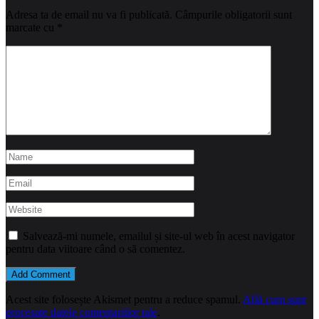
Adresa ta de email nu va fi publicată.
Câmpurile obligatorii sunt
marcate cu
*
Salvează-mi numele, emailul și site-ul web în acest navigator
pentru data viitoare când o să comentez.
Acest site folosește Akismet pentru a reduce spamul.
Află cum sunt
procesate datele comentariilor tale
.