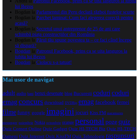
Andra
la
Patronul Facebook, prins ca se uita languros la iubita
lui Bezos
Bogdan
la
Parlamentul din Peru declară război fustelor scurte
Bogdan
la
Parchet laminat: Cum faci alegerea corectă pentru
acasă?
Bogdan
la
Secretul unui antreprenor de 25 de ani care
schimbă piața construcțiilor din România
Bogdan
la
Părul tău spune povestea ta – ce faci când începe
să dispară?
Bogdan
la
Patronul Facebook, prins ca se uita languros la
iubita lui Bezos
Bogdan
la
Ciolacu s-a tatuat!
Mai usor de navigat
coduri
coduri
adult
benzi desenate
audio
blog
Bucuresti
bani
concurs
emag
emag
facebook
femei
download
DVDRip
imagini
filme
jocuri
funny
Kiss FM
google
maramures
personal
quiz
poze
Nokia
orange
noiembrie
octombrie
messenger
Quiz Comert Online
Quiz Gadget
Quiz HI-TECH Biz
Quiz HI-TECH
raspunsuri
Oameni
Quiz Internet
Quiz Tehnologie
Quiz KissFM