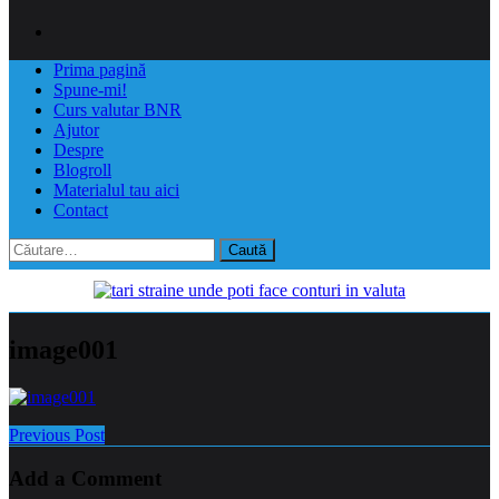
Prima pagină
Spune-mi!
Curs valutar BNR
Ajutor
Despre
Blogroll
Materialul tau aici
Contact
Caută
după:
image001
Previous Post
Add a Comment